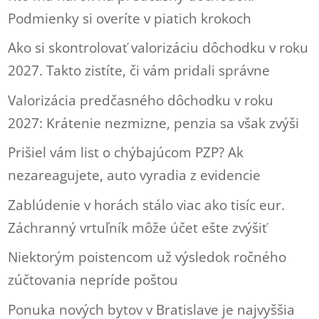
Podmienky si overíte v piatich krokoch
Ako si skontrolovať valorizáciu dôchodku v roku
2027. Takto zistíte, či vám pridali správne
Valorizácia predčasného dôchodku v roku
2027: Krátenie nezmizne, penzia sa však zvýši
Prišiel vám list o chýbajúcom PZP? Ak
nezareagujete, auto vyradia z evidencie
Zablúdenie v horách stálo viac ako tisíc eur.
Záchranný vrtuľník môže účet ešte zvýšiť
Niektorým poistencom už výsledok ročného
zúčtovania nepríde poštou
Ponuka nových bytov v Bratislave je najvyššia