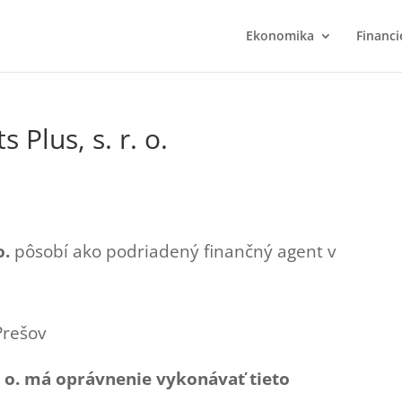
Ekonomika
Financi
 Plus, s. r. o.
o.
pôsobí ako podriadený finančný agent v
Prešov
r. o. má oprávnenie vykonávať tieto