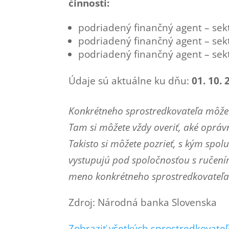
činnosti:
podriadený finančný agent – sekt
podriadený finančný agent – sek
podriadený finančný agent – se
Údaje sú aktuálne ku dňu:
01. 10. 
Konkrétneho sprostredkovateľa môžet
Tam si môžete vždy overiť, aké oprá
Takisto si môžete pozrieť, s kým spo
vystupujú pod spoločnosťou s ručen
meno konkrétneho sprostredkovateľa 
Zdroj: Národná banka Slovenska
Zobraziť všetkých sprostredkovateľ