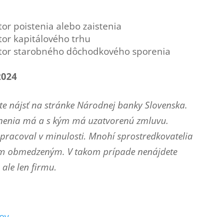
or poistenia alebo zaistenia
tor kapitálového trhu
ktor starobného dôchodkového sporenia
2024
e nájsť na stránke Národnej banky Slovenska.
vnenia má a s kým má uzatvorenú zmluvu.
lupracoval v minulosti. Mnohí sprostredkovatelia
ím obmedzeným. V takom prípade nenájdete
ale len firmu.
ov