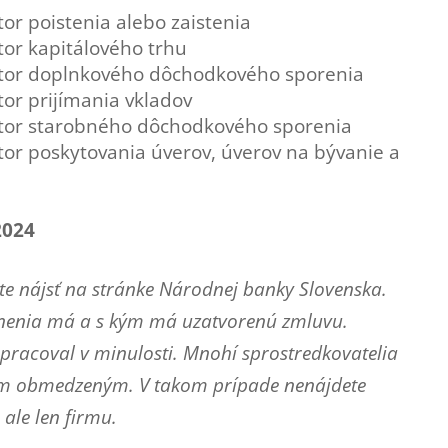
or poistenia alebo zaistenia
tor kapitálového trhu
ktor doplnkového dôchodkového sporenia
or prijímania vkladov
ktor starobného dôchodkového sporenia
tor poskytovania úverov, úverov na bývanie a
2024
e nájsť na stránke Národnej banky Slovenska.
vnenia má a s kým má uzatvorenú zmluvu.
lupracoval v minulosti. Mnohí sprostredkovatelia
ím obmedzeným. V takom prípade nenájdete
ale len firmu.