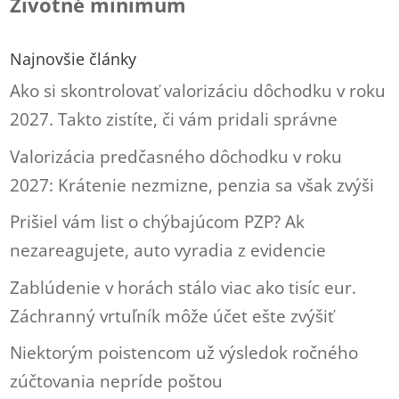
Životné minimum
Najnovšie články
Ako si skontrolovať valorizáciu dôchodku v roku
2027. Takto zistíte, či vám pridali správne
Valorizácia predčasného dôchodku v roku
2027: Krátenie nezmizne, penzia sa však zvýši
Prišiel vám list o chýbajúcom PZP? Ak
nezareagujete, auto vyradia z evidencie
Zablúdenie v horách stálo viac ako tisíc eur.
Záchranný vrtuľník môže účet ešte zvýšiť
Niektorým poistencom už výsledok ročného
zúčtovania nepríde poštou