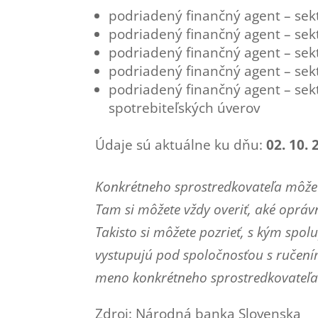
podriadený finančný agent – sekt
podriadený finančný agent – sek
podriadený finančný agent – sekt
podriadený finančný agent – se
podriadený finančný agent – sek
spotrebiteľských úverov
Údaje sú aktuálne ku dňu:
02. 10. 
Konkrétneho sprostredkovateľa môžet
Tam si môžete vždy overiť, aké oprá
Takisto si môžete pozrieť, s kým spo
vystupujú pod spoločnosťou s ručen
meno konkrétneho sprostredkovateľa 
Zdroj: Národná banka Slovenska