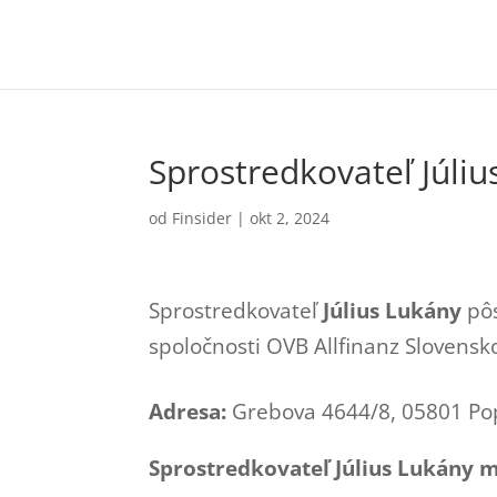
Sprostredkovateľ Júli
od
Finsider
|
okt 2, 2024
Sprostredkovateľ
Július Lukány
pôs
spoločnosti OVB Allfinanz Slovensko
Adresa:
Grebova 4644/8, 05801 Po
Sprostredkovateľ Július Lukány m