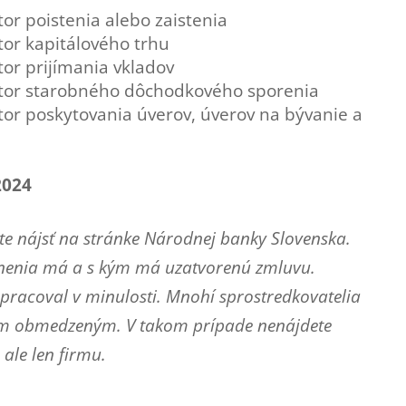
or poistenia alebo zaistenia
tor kapitálového trhu
or prijímania vkladov
ktor starobného dôchodkového sporenia
tor poskytovania úverov, úverov na bývanie a
2024
e nájsť na stránke Národnej banky Slovenska.
vnenia má a s kým má uzatvorenú zmluvu.
lupracoval v minulosti. Mnohí sprostredkovatelia
ím obmedzeným. V takom prípade nenájdete
ale len firmu.