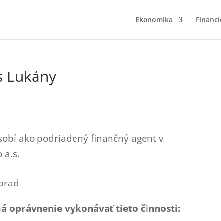
Ekonomika
Financi
us Lukány
obí ako podriadený finančný agent v
 a.s.
prad
á oprávnenie vykonávať tieto činnosti: