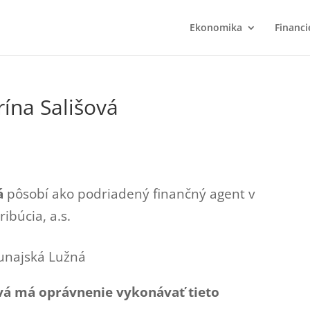
Ekonomika
Financi
rína Sališová
á
pôsobí ako podriadený finančný agent v
ibúcia, a.s.
unajská Lužná
ová má oprávnenie vykonávať tieto