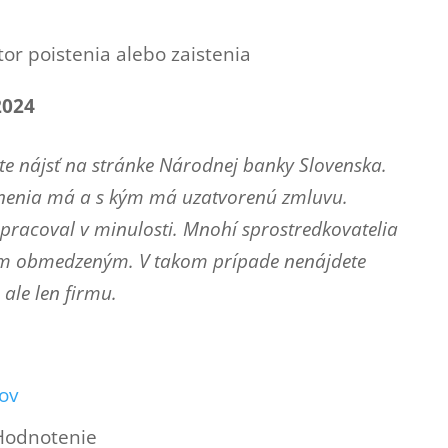
or poistenia alebo zaistenia
2024
e nájsť na stránke Národnej banky Slovenska.
vnenia má a s kým má uzatvorenú zmluvu.
lupracoval v minulosti. Mnohí sprostredkovatelia
ím obmedzeným. V takom prípade nenájdete
ale len firmu.
ov
Hodnotenie