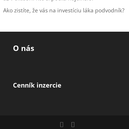
Ako zistíte, že vás na investíciu láka podvodník?
O nás
Cenník inzercie