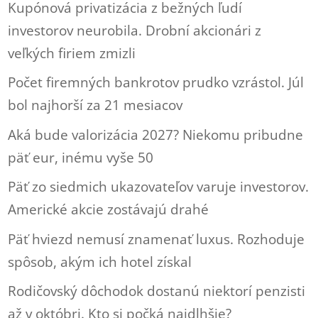
Kupónová privatizácia z bežných ľudí
investorov neurobila. Drobní akcionári z
veľkých firiem zmizli
Počet firemných bankrotov prudko vzrástol. Júl
bol najhorší za 21 mesiacov
Aká bude valorizácia 2027? Niekomu pribudne
päť eur, inému vyše 50
Päť zo siedmich ukazovateľov varuje investorov.
Americké akcie zostávajú drahé
Päť hviezd nemusí znamenať luxus. Rozhoduje
spôsob, akým ich hotel získal
Rodičovský dôchodok dostanú niektorí penzisti
až v októbri. Kto si počká najdlhšie?