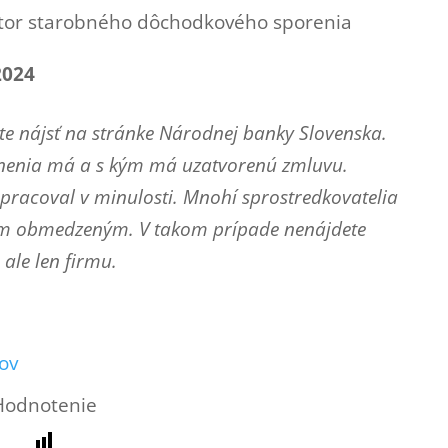
ktor starobného dôchodkového sporenia
2024
e nájsť na stránke Národnej banky Slovenska.
vnenia má a s kým má uzatvorenú zmluvu.
lupracoval v minulosti. Mnohí sprostredkovatelia
ím obmedzeným. V takom prípade nenájdete
ale len firmu.
ov
Hodnotenie