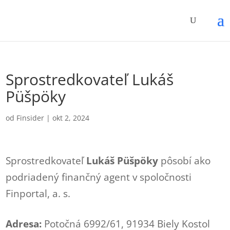
Sprostredkovateľ Lukáš
Püšpöky
od
Finsider
|
okt 2, 2024
Sprostredkovateľ
Lukáš Püšpöky
pôsobí ako
podriadený finančný agent v spoločnosti
Finportal, a. s.
Adresa:
Potočná 6992/61, 91934 Biely Kostol