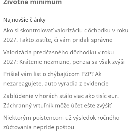
Životné minimum
Najnovšie články
Ako si skontrolovať valorizáciu dôchodku v roku
2027. Takto zistíte, či vám pridali správne
Valorizácia predčasného dôchodku v roku
2027: Krátenie nezmizne, penzia sa však zvýši
Prišiel vám list o chýbajúcom PZP? Ak
nezareagujete, auto vyradia z evidencie
Zablúdenie v horách stálo viac ako tisíc eur.
Záchranný vrtuľník môže účet ešte zvýšiť
Niektorým poistencom už výsledok ročného
zúčtovania nepríde poštou