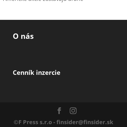
O nás
Cenník inzercie
©F Press s.r.o - finsider@finsider.sk