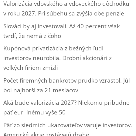
Valorizácia vdovského a vdoveckého dôchodku
v roku 2027. Pri súbehu sa zvýšia obe penzie
Slováci by aj investovali. Až 40 percent však
tvrdí, že nemá z čoho
Kupónová privatizácia z bežných ľudí
investorov neurobila. Drobní akcionári z
veľkých firiem zmizli
Počet firemných bankrotov prudko vzrástol. Júl
bol najhorší za 21 mesiacov
Aká bude valorizácia 2027? Niekomu pribudne
päť eur, inému vyše 50
Päť zo siedmich ukazovateľov varuje investorov.
Americké akcie zostávajú drahé