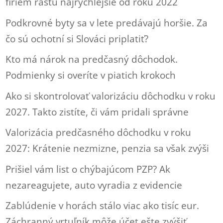
firiem rastú najrýchlejšie od roku 2022
Podkrovné byty sa v lete predávajú horšie. Za
čo sú ochotní si Slováci priplatiť?
Kto má nárok na predčasný dôchodok.
Podmienky si overíte v piatich krokoch
Ako si skontrolovať valorizáciu dôchodku v roku
2027. Takto zistíte, či vám pridali správne
Valorizácia predčasného dôchodku v roku
2027: Krátenie nezmizne, penzia sa však zvýši
Prišiel vám list o chýbajúcom PZP? Ak
nezareagujete, auto vyradia z evidencie
Zablúdenie v horách stálo viac ako tisíc eur.
Záchranný vrtuľník môže účet ešte zvýšiť