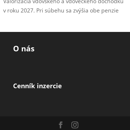
Valorizácia vdovského a vdoveckého dôchodku
v roku 2027. Pri súbehu sa zvýšia obe penzie
O nás
Cenník inzercie