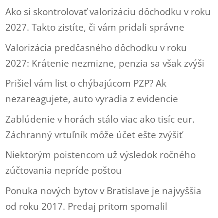
Ako si skontrolovať valorizáciu dôchodku v roku
2027. Takto zistíte, či vám pridali správne
Valorizácia predčasného dôchodku v roku
2027: Krátenie nezmizne, penzia sa však zvýši
Prišiel vám list o chýbajúcom PZP? Ak
nezareagujete, auto vyradia z evidencie
Zablúdenie v horách stálo viac ako tisíc eur.
Záchranný vrtuľník môže účet ešte zvýšiť
Niektorým poistencom už výsledok ročného
zúčtovania nepríde poštou
Ponuka nových bytov v Bratislave je najvyššia
od roku 2017. Predaj pritom spomalil