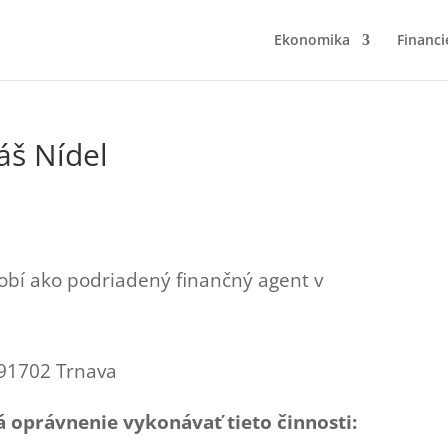
Ekonomika
Financi
áš Nídel
bí ako podriadený finančný agent v
 91702 Trnava
 oprávnenie vykonávať tieto činnosti: