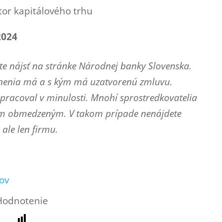
tor kapitálového trhu
2024
e nájsť na stránke Národnej banky Slovenska.
vnenia má a s kým má uzatvorenú zmluvu.
lupracoval v minulosti. Mnohí sprostredkovatelia
ím obmedzeným. V takom prípade nenájdete
ale len firmu.
ov
Hodnotenie