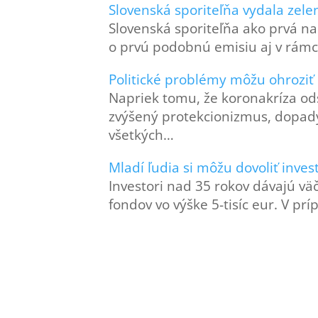
Slovenská sporiteľňa vydala zele
Slovenská sporiteľňa ako prvá na
o prvú podobnú emisiu aj v rámc
Politické problémy môžu ohrozi
Napriek tomu, že koronakríza ods
zvýšený protekcionizmus, dopady
všetkých…
Mladí ľudia si môžu dovoliť inve
Investori nad 35 rokov dávajú vä
fondov vo výške 5-tisíc eur. V pr