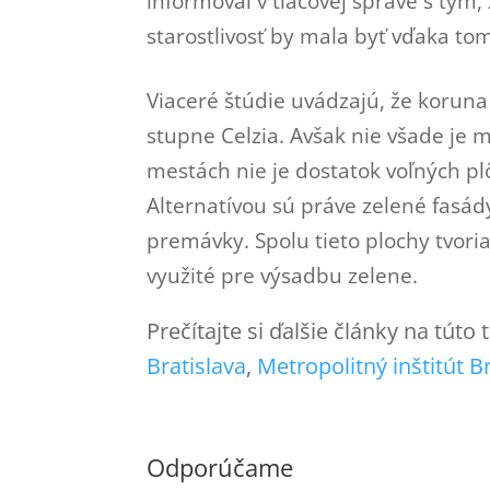
informoval v tlačovej správe s tým,
starostlivosť by mala byť vďaka to
Viaceré štúdie uvádzajú, že koruna s
stupne Celzia. Avšak nie všade je 
mestách nie je dostatok voľných 
Alternatívou sú práve zelené fasád
premávky. Spolu tieto plochy tvori
využité pre výsadbu zelene.
Prečítajte si ďalšie články na túto
Bratislava
, 
Metropolitný inštitút B
Odporúčame