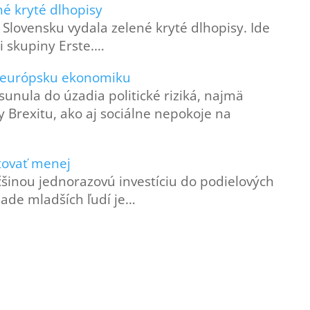
né kryté dlhopisy
 Slovensku vydala zelené kryté dlhopisy. Ide
i skupiny Erste.…
ť európsku ekonomiku
unula do úzadia politické riziká, najmä
 Brexitu, ako aj sociálne nepokoje na
stovať menej
čšinou jednorazovú investíciu do podielových
ípade mladších ľudí je…