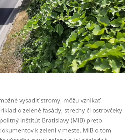
 možné vysadiť stromy, môžu vznikať
ríklad o zelené fasády, strechy či ostrovčeky
litný inštitút Bratislavy (MIB) preto
dokumentov k zeleni v meste. MIB o tom