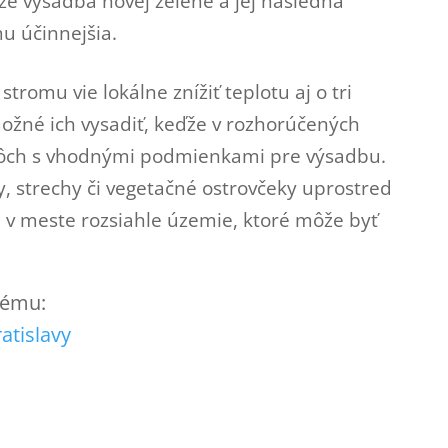
 že výsadba novej zelene a jej následná
mu účinnejšia.
tromu vie lokálne znížiť teplotu aj o tri
možné ich vysadiť, keďže v rozhorúčených
plôch s vhodnými podmienkami pre výsadbu.
y, strechy či vegetačné ostrovčeky uprostred
a v meste rozsiahle územie, ktoré môže byť
 tému:
ratislavy