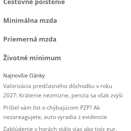
Cestovné poistenie
Minimálna mzda
Priemerná mzda
Životné minimum
Najnovšie články
Valorizácia predčasného dôchodku v roku
2027: Krátenie nezmizne, penzia sa však zvýši
Prišiel vám list o chýbajúcom PZP? Ak
nezareagujete, auto vyradia z evidencie
Zablúdenie v horách stálo viac ako tisíc eur.