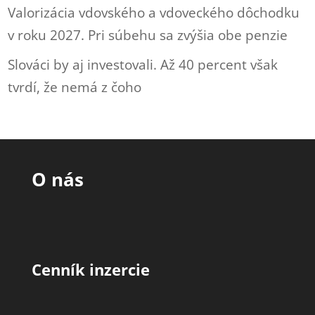
Valorizácia vdovského a vdoveckého dôchodku
v roku 2027. Pri súbehu sa zvýšia obe penzie
Slováci by aj investovali. Až 40 percent však
tvrdí, že nemá z čoho
O nás
Cenník inzercie