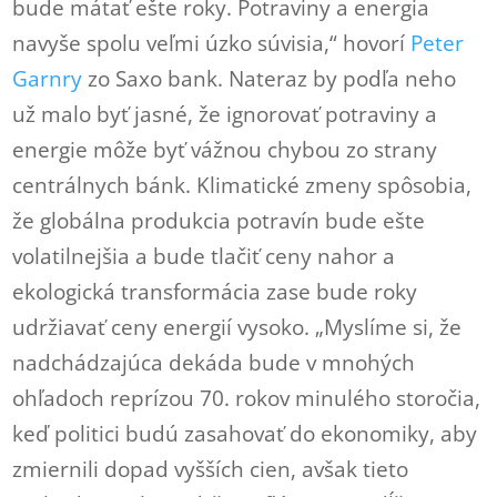
bude mátať ešte roky. Potraviny a energia
navyše spolu veľmi úzko súvisia,“ hovorí
Peter
Garnry
zo Saxo bank. Nateraz by podľa neho
už malo byť jasné, že ignorovať potraviny a
energie môže byť vážnou chybou zo strany
centrálnych bánk. Klimatické zmeny spôsobia,
že globálna produkcia potravín bude ešte
volatilnejšia a bude tlačiť ceny nahor a
ekologická transformácia zase bude roky
udržiavať ceny energií vysoko. „Myslíme si, že
nadchádzajúca dekáda bude v mnohých
ohľadoch reprízou 70. rokov minulého storočia,
keď politici budú zasahovať do ekonomiky, aby
zmiernili dopad vyšších cien, avšak tieto