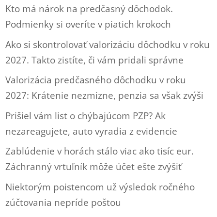
Kto má nárok na predčasný dôchodok.
Podmienky si overíte v piatich krokoch
Ako si skontrolovať valorizáciu dôchodku v roku
2027. Takto zistíte, či vám pridali správne
Valorizácia predčasného dôchodku v roku
2027: Krátenie nezmizne, penzia sa však zvýši
Prišiel vám list o chýbajúcom PZP? Ak
nezareagujete, auto vyradia z evidencie
Zablúdenie v horách stálo viac ako tisíc eur.
Záchranný vrtuľník môže účet ešte zvýšiť
Niektorým poistencom už výsledok ročného
zúčtovania nepríde poštou