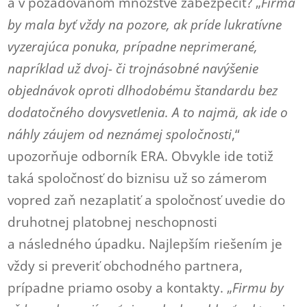
a v požadovanom množstve zabezpečiť? „
Firma
by mala byť vždy na pozore, ak príde lukratívne
vyzerajúca ponuka, prípadne neprimerané,
napríklad už dvoj- či trojnásobné navýšenie
objednávok oproti dlhodobému štandardu bez
dodatočného dovysvetlenia. A to najmä, ak ide o
náhly záujem od neznámej spoločnosti
,“
upozorňuje odborník ERA. Obvykle ide totiž
taká spoločnosť do biznisu už so zámerom
vopred zaň nezaplatiť a spoločnosť uvedie do
druhotnej platobnej neschopnosti
a následného úpadku. Najlepším riešením je
vždy si preveriť obchodného partnera,
prípadne priamo osoby a kontakty. „
Firmu by