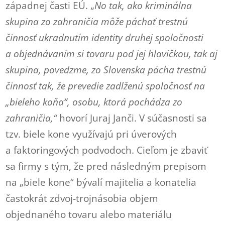
západnej časti EÚ. „
No tak, ako kriminálna
skupina zo zahraničia môže páchať trestnú
činnosť ukradnutím identity druhej spoločnosti
a objednávaním si tovaru pod jej hlavičkou, tak aj
skupina, povedzme, zo Slovenska pácha trestnú
činnosť tak, že prevedie zadlženú spoločnosť na
„bieleho koňa“, osobu, ktorá pochádza zo
zahraničia,“
hovorí Juraj Janči. V súčasnosti sa
tzv. biele kone využívajú pri úverových
a faktoringových podvodoch. Cieľom je zbaviť
sa firmy s tým, že pred následným prepisom
na „biele kone“ bývalí majitelia a konatelia
častokrát zdvoj-trojnásobia objem
objednaného tovaru alebo materiálu