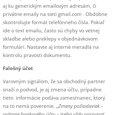
aj ku generickým emailovým adresám, či
privátne emaily na sieti gmail.com . Obdobne
skontrolujte formát telefónneho čísla. Pokiaľ
ide o text emailu, často sú chyby vo vetnej
skladbe alebo preklepy v objednávkovom
formulári. Nastavte aj interné meradlá na
kontrolu pravosti dokumentu.
Falošný účet
Varovným signálom, že sa obchodný partner
snaží o podvod, je aj zmena účtu, prípadne
tieto informácie podáva zamestnanec, ktorý
na to nemá poverenie. „
Zmeny požiadaviek –
vrátane bankového účtu – treba vždy porovnať