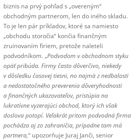
biznis na prvý pohľad s „overeným“
obchodným partnerom, len do iného skladu.
To je len pár príkladov, ktoré sa namiesto
„obchodu storočia“ končia finančným
zruinovaním firiem, pretože naleteli
podvodníkom. „
Podvodom v obchodnom styku
opäť pribúda. Firmy často dôverčivo, niekedy
v dôsledku časovej tiesni, no najmä z nedbalosti
a nedostatočného preverenia dôveryhodnosti
a finančných ukazovateľov, pristúpia na
lukratívne vyzerajúci obchod, ktorý ich však
doslova potopí. Veľakrát pritom podvodná firma
pochádza aj zo zahraničia, prípadne tam má
partnera,
“ upozorňuje Juraj Janči, senior