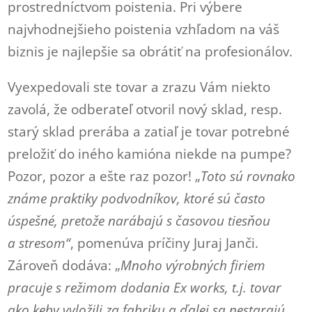
prostredníctvom poistenia. Pri výbere
najvhodnejšieho poistenia vzhľadom na váš
biznis je najlepšie sa obrátiť na profesionálov.
Vyexpedovali ste tovar a zrazu Vám niekto
zavolá, že odberateľ otvoril nový sklad, resp.
starý sklad prerába a zatiaľ je tovar potrebné
preložiť do iného kamióna niekde na pumpe?
Pozor, pozor a ešte raz pozor! „
Toto sú rovnako
známe praktiky podvodníkov, ktoré sú často
úspešné, pretože narábajú s časovou tiesňou
a stresom“
, pomenúva príčiny Juraj Janči.
Zároveň dodáva: „
Mnoho výrobných firiem
pracuje s režimom dodania Ex works, t.j. tovar
ako keby vyložili za fabriku a ďalej sa nestarajú