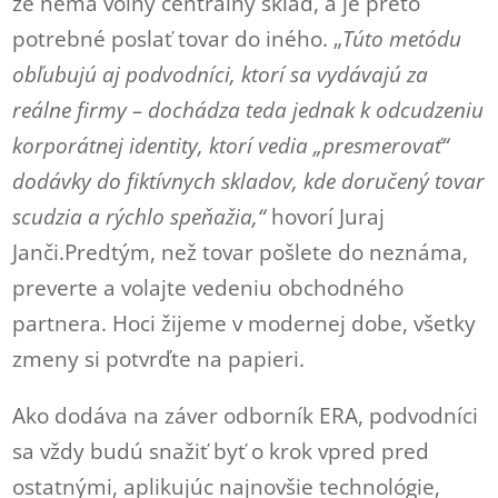
že nemá voľný centrálny sklad, a je preto
potrebné poslať tovar do iného. „
Túto metódu
obľubujú aj podvodníci, ktorí sa vydávajú za
reálne firmy – dochádza teda jednak k odcudzeniu
korporátnej identity, ktorí vedia „presmerovať“
dodávky do fiktívnych skladov, kde doručený tovar
scudzia a rýchlo speňažia,“
hovorí Juraj
Janči.Predtým, než tovar pošlete do neznáma,
preverte a volajte vedeniu obchodného
partnera. Hoci žijeme v modernej dobe, všetky
zmeny si potvrďte na papieri.
Ako dodáva na záver odborník ERA, podvodníci
sa vždy budú snažiť byť o krok vpred pred
ostatnými, aplikujúc najnovšie technológie,