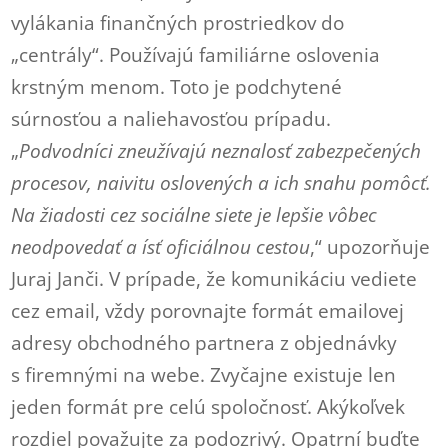
vylákania finančných prostriedkov do
„centrály“. Používajú familiárne oslovenia
krstným menom. Toto je podchytené
súrnosťou a naliehavosťou prípadu.
„
Podvodníci zneužívajú neznalosť zabezpečených
procesov, naivitu oslovených a ich snahu pomôcť.
Na žiadosti cez sociálne siete je lepšie vôbec
neodpovedať a ísť oficiálnou cestou
,“ upozorňuje
Juraj Janči. V prípade, že komunikáciu vediete
cez email, vždy porovnajte formát emailovej
adresy obchodného partnera z objednávky
s firemnými na webe. Zvyčajne existuje len
jeden formát pre celú spoločnosť. Akýkoľvek
rozdiel považujte za podozrivý. Opatrní buďte