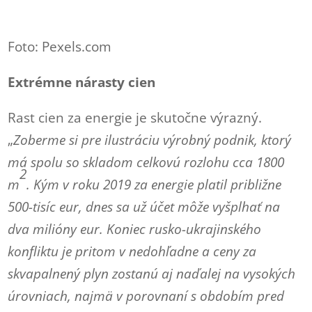
Foto: Pexels.com
Extrémne nárasty cien
Rast cien za energie je skutočne výrazný.
„
Zoberme si pre ilustráciu výrobný podnik, ktorý
má spolu so skladom celkovú rozlohu cca 1800
2
m
. Kým v roku 2019 za energie platil približne
500-tisíc eur, dnes sa už účet môže vyšplhať na
dva milióny eur. Koniec rusko-ukrajinského
konfliktu je pritom v nedohľadne a ceny za
skvapalnený plyn zostanú aj naďalej na vysokých
úrovniach, najmä v porovnaní s obdobím pred