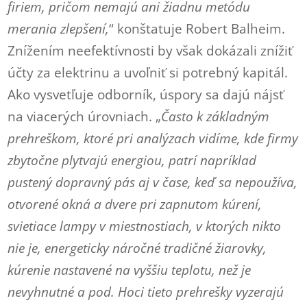
firiem, pričom nemajú ani žiadnu metódu
merania zlepšení,
“ konštatuje Robert Balheim.
Znížením neefektívnosti by však dokázali znížiť
účty za elektrinu a uvoľniť si potrebný kapitál.
Ako vysvetľuje odborník, úspory sa dajú nájsť
na viacerých úrovniach. „
Často k základným
prehreškom, ktoré pri analýzach vidíme, kde firmy
zbytočne plytvajú energiou, patrí napríklad
pustený dopravný pás aj v čase, keď sa nepoužíva,
otvorené okná a dvere pri zapnutom kúrení,
svietiace lampy v miestnostiach, v ktorých nikto
nie je, energeticky náročné tradičné žiarovky,
kúrenie nastavené na vyššiu teplotu, než je
nevyhnutné a pod. Hoci tieto prehrešky vyzerajú