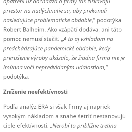
opatrení už dochádza a firmy tak získavajú
priestor na nadýchnutie sa, aby prekonali
nasledujúce problematické obdobie
,“ podotýka
Robert Balheim. Ako vzápätí dodáva, ani táto
pomoc nemusí stačiť. „
A to aj vzhľadom na
predchádzajúce pandemické obdobie, kedy
prerušenie výroby ukázalo, že žiadna firma nie je
imúnna voči nepredvídaným udalostiam,
“
podotýka.
Zníženie neefektívnosti
Podľa analýz ERA si však firmy aj napriek
vysokým nákladom a snahe šetriť nestanovujú
ciele efektívnosti. „
Nerobí to približne tretina