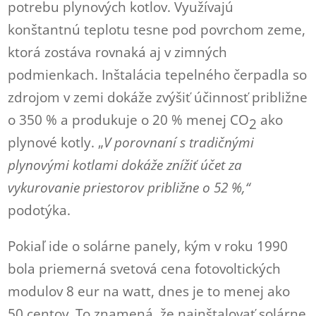
potrebu plynových kotlov. Využívajú
konštantnú teplotu tesne pod povrchom zeme,
ktorá zostáva rovnaká aj v zimných
podmienkach. Inštalácia tepelného čerpadla so
zdrojom v zemi dokáže zvýšiť účinnosť približne
o 350 % a produkuje o 20 % menej CO
ako
2
plynové kotly. „
V porovnaní s tradičnými
plynovými kotlami dokáže znížiť účet za
vykurovanie priestorov približne o 52 %,“
podotýka.
Pokiaľ ide o solárne panely, kým v roku 1990
bola priemerná svetová cena fotovoltických
modulov 8 eur na watt, dnes je to menej ako
50 centov. To znamená, že nainštalovať solárne