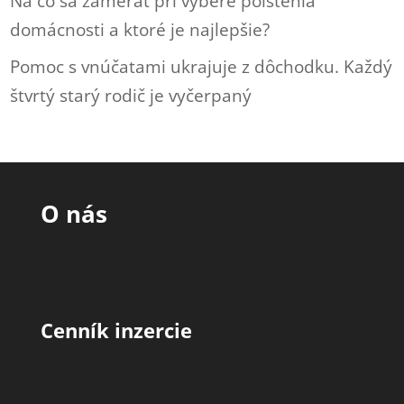
Na čo sa zamerať pri výbere poistenia
domácnosti a ktoré je najlepšie?
Pomoc s vnúčatami ukrajuje z dôchodku. Každý
štvrtý starý rodič je vyčerpaný
O nás
Cenník inzercie