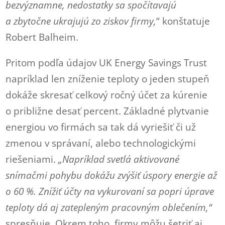
bezvýznamne, nedostatky sa spočítavajú
a zbytočne ukrajujú zo ziskov firmy,
“ konštatuje
Robert Balheim.
Pritom podľa údajov UK Energy Savings Trust
napríklad len zníženie teploty o jeden stupeň
dokáže skresať celkový ročný účet za kúrenie
o približne desať percent. Základné plytvanie
energiou vo firmách sa tak dá vyriešiť či už
zmenou v správaní, alebo technologickými
riešeniami.
„Napríklad svetlá aktivované
snímačmi pohybu dokážu zvýšiť úspory energie až
o 60 %. Znížiť účty na vykurovaní sa popri úprave
teploty dá aj zatepleným pracovným oblečením,“
spresňuje. Okrem toho, firmy môžu šetriť aj