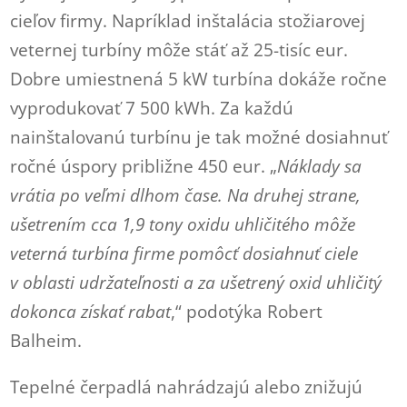
cieľov firmy. Napríklad inštalácia stožiarovej
veternej turbíny môže stáť až 25-tisíc eur.
Dobre umiestnená 5 kW turbína dokáže ročne
vyprodukovať 7 500 kWh. Za každú
nainštalovanú turbínu je tak možné dosiahnuť
ročné úspory približne 450 eur. „
Náklady sa
vrátia po veľmi dlhom čase. Na druhej strane,
ušetrením cca 1,9 tony oxidu uhličitého môže
veterná turbína firme pomôcť dosiahnuť ciele
v oblasti udržateľnosti a za ušetrený oxid uhličitý
dokonca získať rabat
,“ podotýka Robert
Balheim.
Tepelné čerpadlá nahrádzajú alebo znižujú