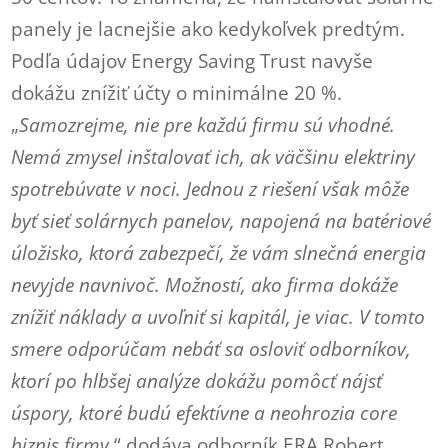
panely je lacnejšie ako kedykoľvek predtým.
Podľa údajov Energy Saving Trust navyše
dokážu znížiť účty o minimálne 20 %.
„
Samozrejme, nie pre každú firmu sú vhodné.
Nemá zmysel inštalovať ich, ak väčšinu elektriny
spotrebúvate v noci. Jednou z riešení však môže
byť sieť solárnych panelov, napojená na batériové
úložisko, ktorá zabezpečí, že vám slnečná energia
nevyjde navnivoč. Možností, ako firma dokáže
znížiť náklady a uvoľniť si kapitál, je viac. V tomto
smere odporúčam nebáť sa osloviť odborníkov,
ktorí po hlbšej analýze dokážu pomôcť nájsť
úspory, ktoré budú efektívne a neohrozia core
biznis firmy,
“ dodáva odborník ERA Robert