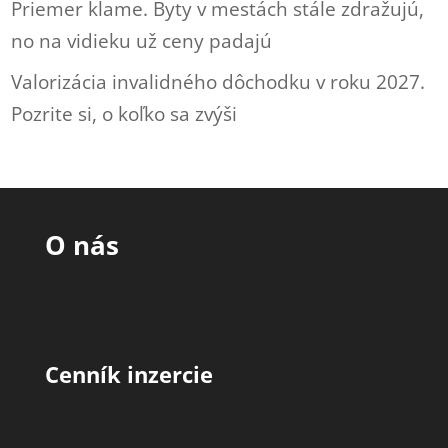
Priemer klame. Byty v mestách stále zdražujú,
no na vidieku už ceny padajú
Valorizácia invalidného dôchodku v roku 2027.
Pozrite si, o koľko sa zvýši
O nás
Cenník inzercie