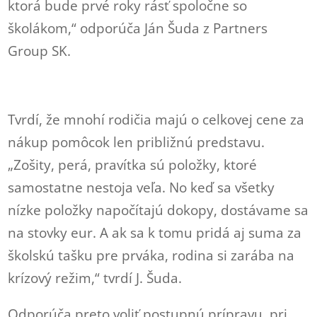
ktorá bude prvé roky rásť spoločne so
školákom,“ odporúča Ján Šuda z Partners
Group SK.
Tvrdí, že mnohí rodičia majú o celkovej cene za
nákup pomôcok len približnú predstavu.
„Zošity, perá, pravítka sú položky, ktoré
samostatne nestoja veľa. No keď sa všetky
nízke položky napočítajú dokopy, dostávame sa
na stovky eur. A ak sa k tomu pridá aj suma za
školskú tašku pre prváka, rodina si zarába na
krízový režim,“ tvrdí J. Šuda.
Odporúča preto voliť postupnú prípravu, pri