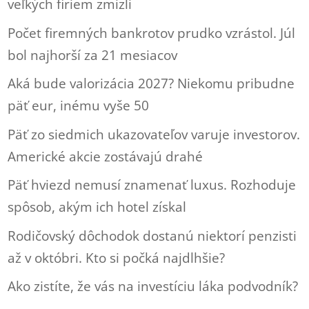
veľkých firiem zmizli
Počet firemných bankrotov prudko vzrástol. Júl
bol najhorší za 21 mesiacov
Aká bude valorizácia 2027? Niekomu pribudne
päť eur, inému vyše 50
Päť zo siedmich ukazovateľov varuje investorov.
Americké akcie zostávajú drahé
Päť hviezd nemusí znamenať luxus. Rozhoduje
spôsob, akým ich hotel získal
Rodičovský dôchodok dostanú niektorí penzisti
až v októbri. Kto si počká najdlhšie?
Ako zistíte, že vás na investíciu láka podvodník?