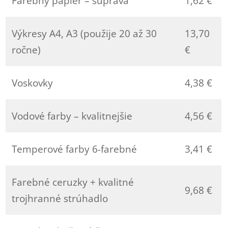
Farebný papier – súprava
1,62 €
Výkresy A4, A3 (použije 20 až 30
13,70
ročne)
€
Voskovky
4,38 €
Vodové farby – kvalitnejšie
4,56 €
Temperové farby 6-farebné
3,41 €
Farebné ceruzky + kvalitné
9,68 €
trojhranné strúhadlo