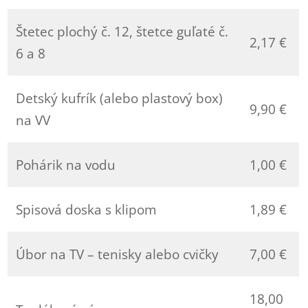
Štetec plochý č. 12, štetce guľaté č.
2,17 €
6 a 8
Detský kufrík (alebo plastový box)
9,90 €
na VV
Pohárik na vodu
1,00 €
Spisová doska s klipom
1,89 €
Úbor na TV – tenisky alebo cvičky
7,00 €
18,00