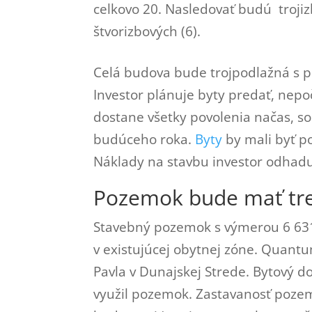
celkovo 20. Nasledovať budú trojiz
štvorizbových (6).
Celá budova bude trojpodlažná s 
Investor plánuje byty predať, nepoč
dostane všetky povolenia načas, so
budúceho roka.
Byty
by mali byť p
Náklady na stavbu investor odhadu
Pozemok bude mať tre
Stavebný pozemok s výmerou 6 63
v existujúcej obytnej zóne. Quant
Pavla v Dunajskej Strede. Bytový do
využil pozemok. Zastavanosť pozem