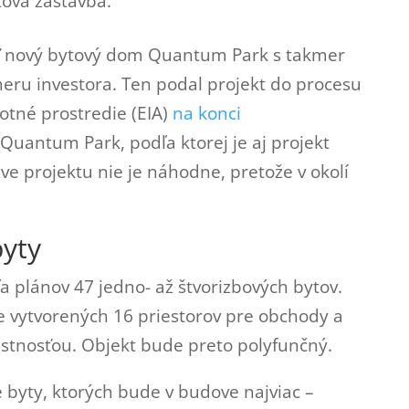
tová zástavba.
ť nový bytový dom Quantum Park s takmer
eru investora. Ten podal projekt do procesu
otné prostredie (EIA)
na konci
 Quantum Park, podľa ktorej je aj projekt
ve projektu nie je náhodne, pretože v okolí
byty
plánov 47 jedno- až štvorizbových bytov.
vytvorených 16 priestorov pre obchody a
stnosťou. Objekt bude preto polyfunčný.
é byty, ktorých bude v budove najviac –