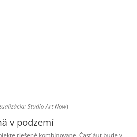
zualizácia: Studio Art Now
)
mä v podzemí
rojekte riešené kombinovane. Časť áut bude v