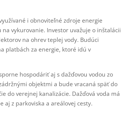
yužívané i obnoviteľné zdroje energie
ú na vykurovanie. Investor uvažuje o inštalácii
lektorov na ohrev teplej vody. Budúci
na platbách za energie, ktoré idú v
porne hospodáriť aj s dažďovou vodou zo
ozádržnými objektmi a bude vracaná späť do
ie do verejnej kanalizácie. Dažďová voda má
e aj z parkoviska a areálovej cesty.