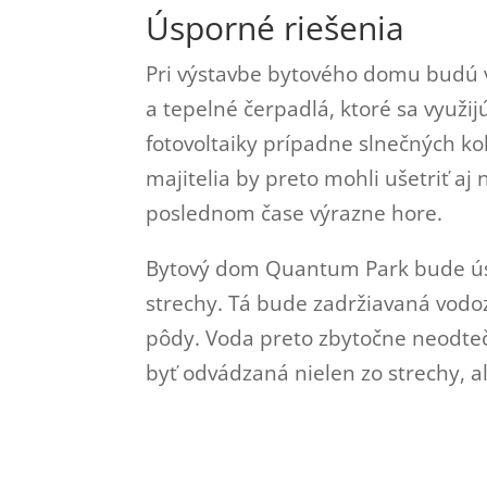
Úsporné riešenia
Pri výstavbe bytového domu budú v
a tepelné čerpadlá, ktoré sa využij
fotovoltaiky prípadne slnečných ko
majitelia by preto mohli ušetriť aj 
poslednom čase výrazne hore.
Bytový dom Quantum Park bude ús
strechy. Tá bude zadržiavaná vod
pôdy. Voda preto zbytočne neodteč
byť odvádzaná nielen zo strechy, al