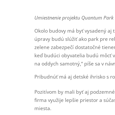
Umiestnenie projektu Quantum Park v
Okolo budovy má byť vysadený aj t
úpravy budú slúžiť ako park pre re
zelene zabezpečí dostatočné tiene
keď budúci obyvatelia budú môcť vy
na oddych samotný,“ píše sa v náv
Pribudnúť má aj detské ihrisko s r
Pozitívom by mali byť aj podzemné 
firma využije lepšie priestor a súč
miesta.