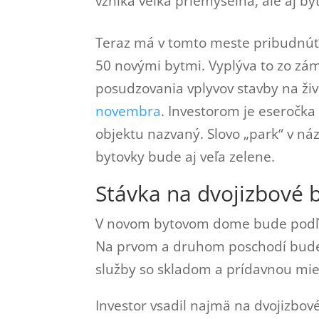
vzniká veľká priemyselná, ale aj by
Teraz má v tomto meste pribudnú
50 novými bytmi. Vyplýva to zo zám
posudzovania vplyvov stavby na živ
novembra
. Investorom je eseročka
objektu nazvaný. Slovo „park“ v náz
bytovky bude aj veľa zelene.
Stávka na dvojizbové 
V novom bytovom dome bude podľa 
Na prvom a druhom poschodí bude 
služby so skladom a prídavnou mie
Investor vsadil najmä na dvojizbov