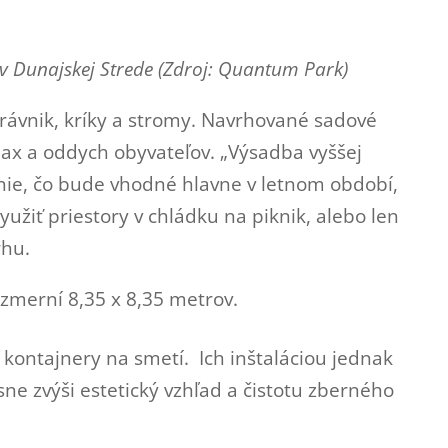
 Dunajskej Strede (Zdroj:
Quantum Park
)
rávnik, kríky a stromy. Navrhované sadové
lax a oddych obyvateľov. „Výsadba vyššej
nie, čo bude vhodné hlavne v letnom období,
užiť priestory v chládku na piknik, alebo len
rhu.
ozmerní 8,35 x 8,35 metrov.
kontajnery na smetí. Ich inštaláciou jednak
asne zvýši estetický vzhľad a čistotu zberného