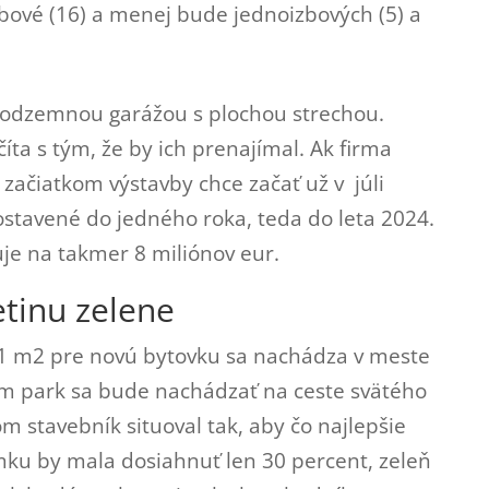
bové (16) a menej bude jednoizbových (5) a
podzemnou garážou s plochou strechou.
íta s tým, že by ich prenajímal. Ak firma
 začiatkom výstavby chce začať už v júli
ostavené do jedného roka, teda do leta 2024.
je na takmer 8 miliónov eur.
tinu zelene
1 m2 pre novú bytovku sa nachádza v meste
um park sa bude nachádzať na ceste svätého
m stavebník situoval tak, aby čo najlepšie
ku by mala dosiahnuť len 30 percent, zeleň