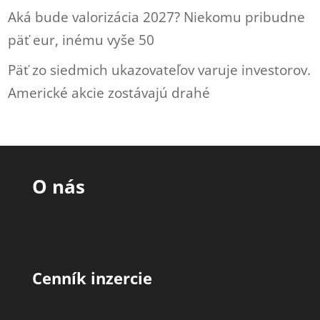
Aká bude valorizácia 2027? Niekomu pribudne
päť eur, inému vyše 50
Päť zo siedmich ukazovateľov varuje investorov.
Americké akcie zostávajú drahé
O nás
Cenník inzercie