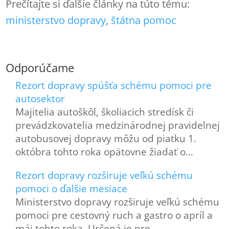
Prečítajte si ďalšie články na túto tému:
ministerstvo dopravy
, 
štátna pomoc
Odporúčame
Rezort dopravy spúšťa schému pomoci pre
autosektor
Majitelia autoškôl, školiacich stredísk či
prevádzkovatelia medzinárodnej pravidelnej
autobusovej dopravy môžu od piatku 1.
októbra tohto roka opätovne žiadať o…
Rezort dopravy rozširuje veľkú schému
pomoci o ďalšie mesiace
Ministerstvo dopravy rozširuje veľkú schému
pomoci pre cestovný ruch a gastro o apríl a
máj tohto roka. Určená je pre…