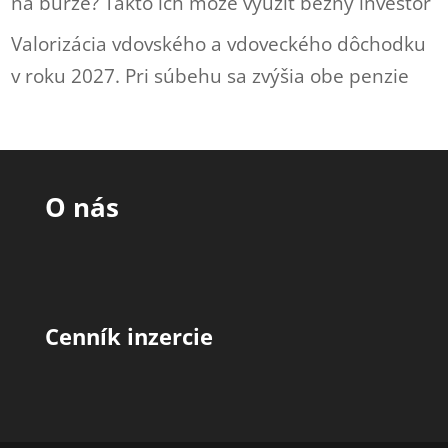
na burze? Takto ich môže využiť bežný investor
Valorizácia vdovského a vdoveckého dôchodku
v roku 2027. Pri súbehu sa zvýšia obe penzie
O nás
Cenník inzercie