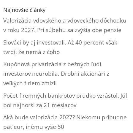
Najnovšie články
Valorizácia vdovského a vdoveckého dôchodku
v roku 2027. Pri súbehu sa zvýšia obe penzie
Slováci by aj investovali. Až 40 percent však
tvrdí, že nemá z čoho
Kupónová privatizácia z bežných ľudí
investorov neurobila. Drobní akcionári z
veľkých firiem zmizli
Počet firemných bankrotov prudko vzrástol. Júl
bol najhorší za 21 mesiacov
Aká bude valorizácia 2027? Niekomu pribudne
päť eur, inému vyše 50