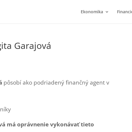
Ekonomika
Financi
ita Garajová
á
pôsobí ako podriadený finančný agent v
níky
vá má oprávnenie vykonávať tieto