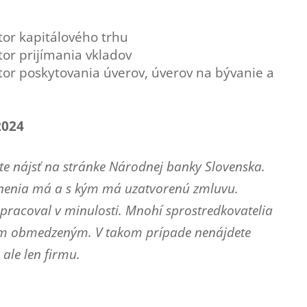
tor kapitálového trhu
or prijímania vkladov
tor poskytovania úverov, úverov na bývanie a
2024
e nájsť na stránke Národnej banky Slovenska.
vnenia má a s kým má uzatvorenú zmluvu.
lupracoval v minulosti. Mnohí sprostredkovatelia
ím obmedzeným. V takom prípade nenájdete
ale len firmu.