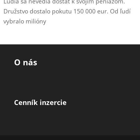
Ľudia sa nevedia dostať k svojim peniazom.
Družstvo dostalo pokutu 150 000 eur. Od ľudí
vybralo milióny
O nás
Cenník inzercie