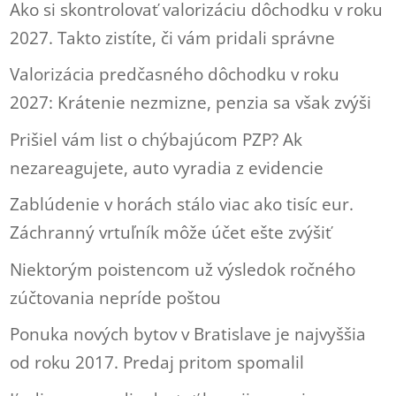
Ako si skontrolovať valorizáciu dôchodku v roku
2027. Takto zistíte, či vám pridali správne
Valorizácia predčasného dôchodku v roku
2027: Krátenie nezmizne, penzia sa však zvýši
Prišiel vám list o chýbajúcom PZP? Ak
nezareagujete, auto vyradia z evidencie
Zablúdenie v horách stálo viac ako tisíc eur.
Záchranný vrtuľník môže účet ešte zvýšiť
Niektorým poistencom už výsledok ročného
zúčtovania nepríde poštou
Ponuka nových bytov v Bratislave je najvyššia
od roku 2017. Predaj pritom spomalil