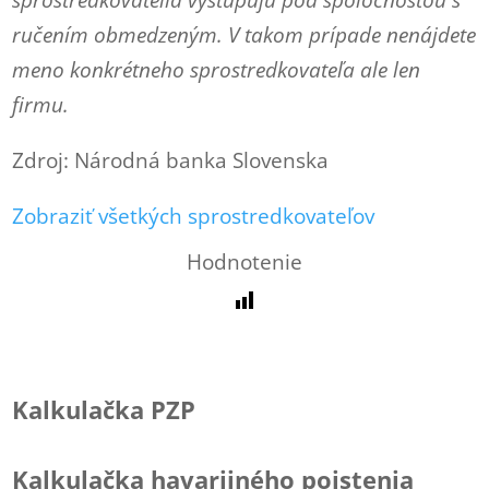
sprostredkovatelia vystupujú pod spoločnosťou s
ručením obmedzeným. V takom prípade nenájdete
meno konkrétneho sprostredkovateľa ale len
firmu.
Zdroj: Národná banka Slovenska
Zobraziť všetkých sprostredkovateľov
Hodnotenie
Kalkulačka PZP
Kalkulačka havarijného poistenia