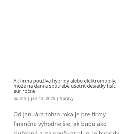
Ak firma používa hybridy alebo elektromobily,
môže na dani a spotrebe ušetriť desiatky tisíc
eur ročne
od
mh
|
jan 13, 2025
|
Správy
Od januára tohto roka je pre firmy
finančne výhodnejšie, ak budú ako
služobné autá používať plug- in hybridy