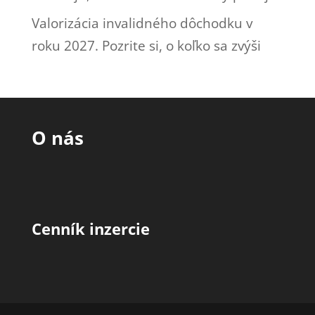
Valorizácia invalidného dôchodku v
roku 2027. Pozrite si, o koľko sa zvýši
O nás
Cenník inzercie