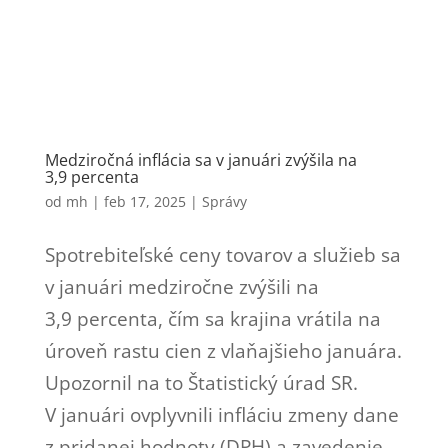
Medziročná inflácia sa v januári zvýšila na
3,9 percenta
od
mh
|
feb 17, 2025
|
Správy
Spotrebiteľské ceny tovarov a služieb sa
v januári medziročne zvýšili na
3,9 percenta, čím sa krajina vrátila na
úroveň rastu cien z vlaňajšieho januára.
Upozornil na to Štatistický úrad SR.
V januári ovplyvnili infláciu zmeny dane
z pridanej hodnoty (DPH) a zavedenie...