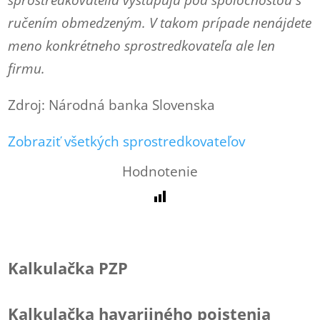
sprostredkovatelia vystupujú pod spoločnosťou s
ručením obmedzeným. V takom prípade nenájdete
meno konkrétneho sprostredkovateľa ale len
firmu.
Zdroj: Národná banka Slovenska
Zobraziť všetkých sprostredkovateľov
Hodnotenie
Kalkulačka PZP
Kalkulačka havarijného poistenia