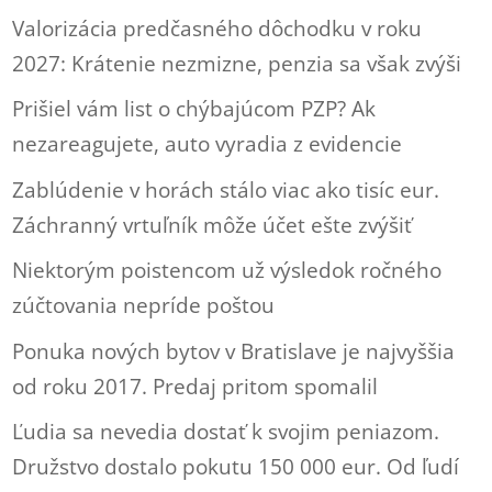
Valorizácia predčasného dôchodku v roku
2027: Krátenie nezmizne, penzia sa však zvýši
Prišiel vám list o chýbajúcom PZP? Ak
nezareagujete, auto vyradia z evidencie
Zablúdenie v horách stálo viac ako tisíc eur.
Záchranný vrtuľník môže účet ešte zvýšiť
Niektorým poistencom už výsledok ročného
zúčtovania nepríde poštou
Ponuka nových bytov v Bratislave je najvyššia
od roku 2017. Predaj pritom spomalil
Ľudia sa nevedia dostať k svojim peniazom.
Družstvo dostalo pokutu 150 000 eur. Od ľudí