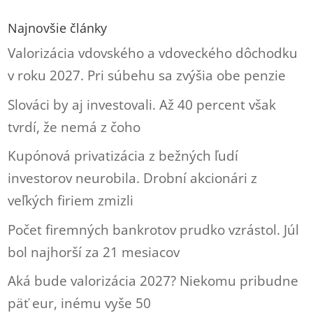
Najnovšie články
Valorizácia vdovského a vdoveckého dôchodku
v roku 2027. Pri súbehu sa zvýšia obe penzie
Slováci by aj investovali. Až 40 percent však
tvrdí, že nemá z čoho
Kupónová privatizácia z bežných ľudí
investorov neurobila. Drobní akcionári z
veľkých firiem zmizli
Počet firemných bankrotov prudko vzrástol. Júl
bol najhorší za 21 mesiacov
Aká bude valorizácia 2027? Niekomu pribudne
päť eur, inému vyše 50