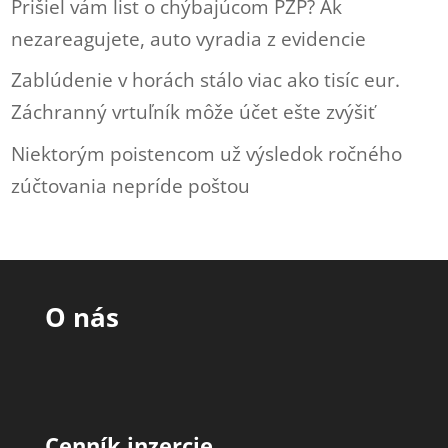
Prišiel vám list o chýbajúcom PZP? Ak
nezareagujete, auto vyradia z evidencie
Zablúdenie v horách stálo viac ako tisíc eur.
Záchranný vrtuľník môže účet ešte zvýšiť
Niektorým poistencom už výsledok ročného
zúčtovania nepríde poštou
O nás
Cenník inzercie