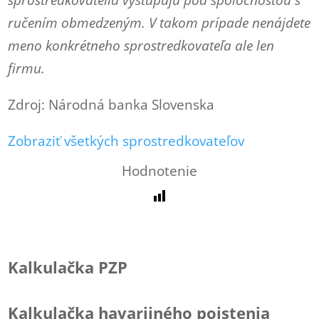
sprostredkovatelia vystupujú pod spoločnosťou s
ručením obmedzeným. V takom prípade nenájdete
meno konkrétneho sprostredkovateľa ale len
firmu.
Zdroj: Národná banka Slovenska
Zobraziť všetkých sprostredkovateľov
Hodnotenie
Kalkulačka PZP
Kalkulačka havarijného poistenia