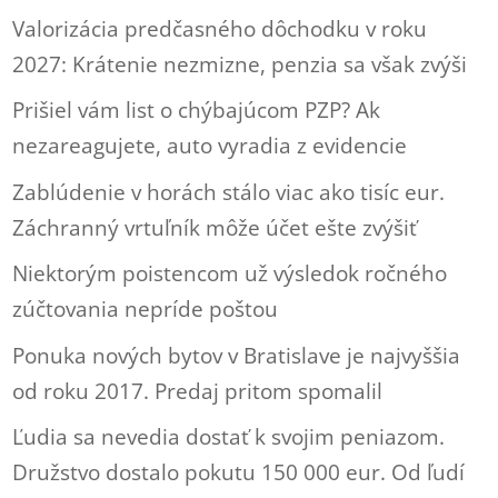
Valorizácia predčasného dôchodku v roku
2027: Krátenie nezmizne, penzia sa však zvýši
Prišiel vám list o chýbajúcom PZP? Ak
nezareagujete, auto vyradia z evidencie
Zablúdenie v horách stálo viac ako tisíc eur.
Záchranný vrtuľník môže účet ešte zvýšiť
Niektorým poistencom už výsledok ročného
zúčtovania nepríde poštou
Ponuka nových bytov v Bratislave je najvyššia
od roku 2017. Predaj pritom spomalil
Ľudia sa nevedia dostať k svojim peniazom.
Družstvo dostalo pokutu 150 000 eur. Od ľudí