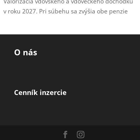
Valorizácia vdovského a vdoveckého dôchodku
v roku 2027. Pri súbehu sa zvýšia obe penzie
O nás
Cenník inzercie