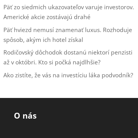
Päť zo siedmich ukazovateľov varuje investorov.
Americké akcie zostávajú drahé
Päť hviezd nemusí znamenať luxus. Rozhoduje
spôsob, akým ich hotel získal
Rodičovský dôchodok dostanú niektorí penzisti
až v októbri. Kto si počká najdlhšie?
Ako zistíte, že vás na investíciu láka podvodník?
O nás