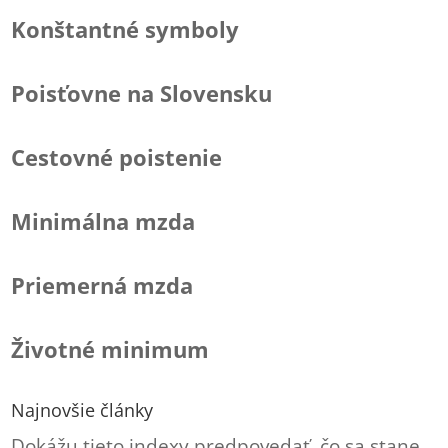
Konštantné symboly
Poisťovne na Slovensku
Cestovné poistenie
Minimálna mzda
Priemerná mzda
Životné minimum
Najnovšie články
Dokážu tieto indexy predpovedať, čo sa stane