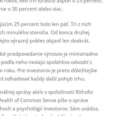
6 rokov, keď trh vzrástol aspoň o 25 percent.
nie o 30 percent alebo viac.
cim 25 percent bolo len päť. Tri z nich
koch minulého storočia. Od konca druhej
kýto výrazný pokles objavil len dvakrát.
dobé predpovedanie výnosov je mimoriadne
a podľa neho nedajú spoľahlivo odvodiť z
 roku. Pre investorov je preto dôležitejšie
iť odhadovať každý ďalší pohyb trhu.
nálnej správy aktív v spoločnosti Ritholtz
ealth of Common Sense píše o správe
rhoch a psychológii investorov. Sám uvádza,