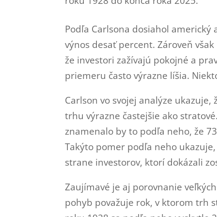
roku 1928 do konca roka 2025.
Podľa Carlsona dosiahol americký 
výnos desať percent. Zároveň však
že investori zažívajú pokojné a pra
priemeru často výrazne líšia. Niekto
Carlson vo svojej analýze ukazuje, 
trhu výrazne častejšie ako stratové.
znamenalo by to podľa neho, že 73 
Takýto pomer podľa neho ukazuje,
strane investorov, ktorí dokázali zo
Zaujímavé je aj porovnanie veľkých 
pohyb považuje rok, v ktorom trh s