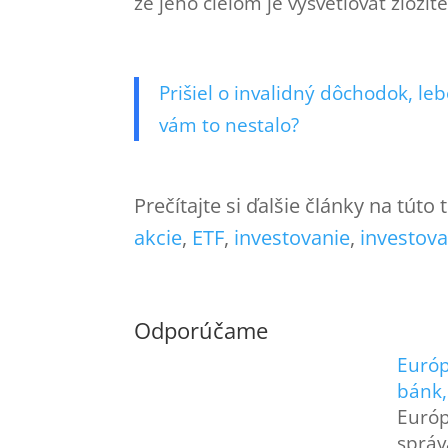
že jeho cieľom je vysvetľovať zlož
Prišiel o invalidný dôchodok, leb
vám to nestalo?
Prečítajte si ďalšie články na túto
akcie
, 
ETF
, 
investovanie
, 
investova
Odporúčame
Európ
bánk,
Európ
správ