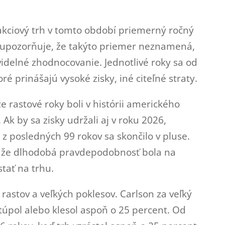
akciový trh v tomto období priemerný ročný
 upozorňuje, že takýto priemer neznamená,
videlné zhodnocovanie. Jednotlivé roky sa od
ré prinášajú vysoké zisky, iné citeľné straty.
že rastové roky boli v histórii amerického
 Ak by sa zisky udržali aj v roku 2026,
z posledných 99 rokov sa skončilo v pluse.
 že dlhodobá pravdepodobnosť bola na
stať na trhu.
rastov a veľkých poklesov. Carlson za veľký
túpol alebo klesol aspoň o 25 percent. Od