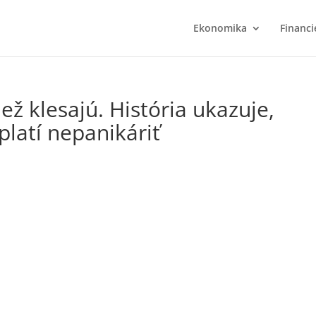
Ekonomika
Financi
než klesajú. História ukazuje,
latí nepanikáriť