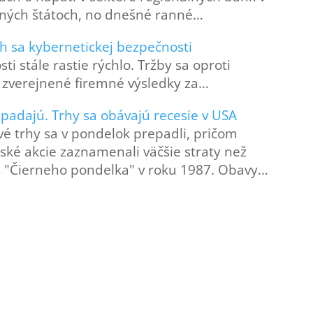
ných štátoch, no dnešné ranné…
ch sa kybernetickej bezpečnosti
i stále rastie rýchlo. Tržby sa oproti
o zverejnené firemné výsledky za…
 padajú. Trhy sa obávajú recesie v USA
vé trhy sa v pondelok prepadli, pričom
ské akcie zaznamenali väčšie straty než
 "Čierneho pondelka" v roku 1987. Obavy…