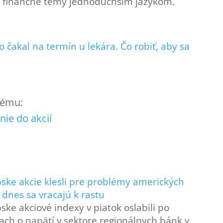
ité finančné témy jednoduchším jazykom.
o čakal na termín u lekára. Čo robiť, aby sa
 tému:
nie do akcií
ske akcie klesli pre problémy amerických
 dnes sa vracajú k rastu
ske akciové indexy v piatok oslabili po
ach o napätí v sektore regionálnych bánk v