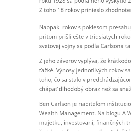
roku 1928 sa podľa neho vyskytlo 2
Z toho 18 rokov prinieslo zhodnote
Naopak, rokov s poklesom presahujú
pritom prišli ešte v tridsiatych ro
svetovej vojny sa podľa Carlsona ta
Z jeho záverov vyplýva, že krátko
ťažké. Výnosy jednotlivých rokov s
toho, čo sa stalo v predchádzajúcom
chápať dlhodobý obraz než sa snaž
Ben Carlson je riaditeľom inštitucio
Wealth Management. Na blogu A W
majetku, investovaní, finančných t