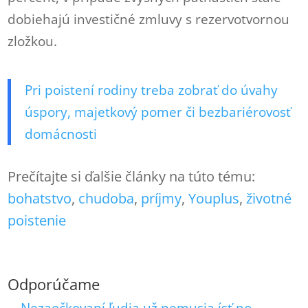
dobiehajú investičné zmluvy s rezervotvornou
zložkou.
Pri poistení rodiny treba zobrať do úvahy
úspory, majetkový pomer či bezbariérovosť
domácnosti
Prečítajte si ďalšie články na túto tému:
bohatstvo
, 
chudoba
, 
príjmy
, 
Youplus
, 
životné
poistenie
Odporúčame
Nezaočkovaní ľudia už nemusia ísť po