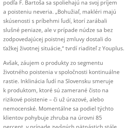
podľa F. Bartoša sa spoliehajú na svoj príjem
a poisteniu neveria. „Bohužiaľ, makléri majú
skúsenosti s príbehmi ľudí, ktorí zarábali
slušné peniaze, ale v prípade núdze sa bez
zodpovedajúcej poistnej zmluvy dostali do
ťažkej životnej situácie,“ tvrdí riaditeľ z Youplus.
Avšak, záujem o produkty zo segmentu
životného poistenia v spoločnosti kontinuálne
rastie. Inklinácia ľudí na Slovensku smeruje
k produktom, ktoré sú zamerané čisto na
rizikové poistenie – či už úrazové, alebo
nemocenské. Momentálne sa podiel týchto
klientov pohybuje zhruba na úrovni 85
percent, v prípade zvyšných pätnástich stále