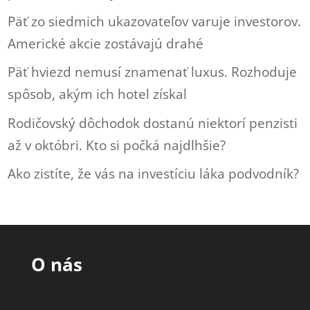
Päť zo siedmich ukazovateľov varuje investorov.
Americké akcie zostávajú drahé
Päť hviezd nemusí znamenať luxus. Rozhoduje
spôsob, akým ich hotel získal
Rodičovský dôchodok dostanú niektorí penzisti
až v októbri. Kto si počká najdlhšie?
Ako zistíte, že vás na investíciu láka podvodník?
O nás