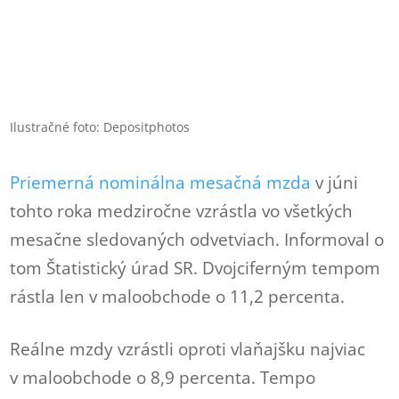
Ilustračné foto: Depositphotos
Priemerná nominálna mesačná mzda
v júni
tohto roka medziročne vzrástla vo všetkých
mesačne sledovaných odvetviach. Informoval o
tom Štatistický úrad SR. Dvojciferným tempom
rástla len v maloobchode o 11,2 percenta.
Reálne mzdy vzrástli oproti vlaňajšku najviac
v maloobchode o 8,9 percenta. Tempo