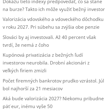
Dokážu tieto indexy predpovedať, čo sa stane
na burze? Takto ich môže využiť bežný investor
Valorizácia vdovského a vdoveckého dôchodku
v roku 2027. Pri súbehu sa zvýšia obe penzie
Slováci by aj investovali. Až 40 percent však
tvrdí, že nemá z čoho
Kupónová privatizácia z bežných ľudí
investorov neurobila. Drobní akcionári z
veľkých firiem zmizli
Počet firemných bankrotov prudko vzrástol. Júl
bol najhorší za 21 mesiacov
Aká bude valorizácia 2027? Niekomu pribudne
päť eur, inému vyše 50