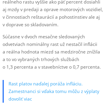
reálneho rastu vyššie ako päť percent dosiahli
aj mzdy v predaji a oprave motorových vozidiel,
v činnostiach reštaurácií a pohostinstiev ale aj
v doprave so skladovaním.
Súčasne v dvoch mesačne sledovaných
odvetviach nominálny rast už nestačil inflácii
a reálna hodnota miezd sa medziročne znížila
a to vo vybraných trhových službách
o 1,3 percenta a v stavebníctve o 0,7 percenta.
Rast platov naďalej poráža infláciu.
Zamestnanci si vďaka tomu môžu z výplaty
dovoliť viac