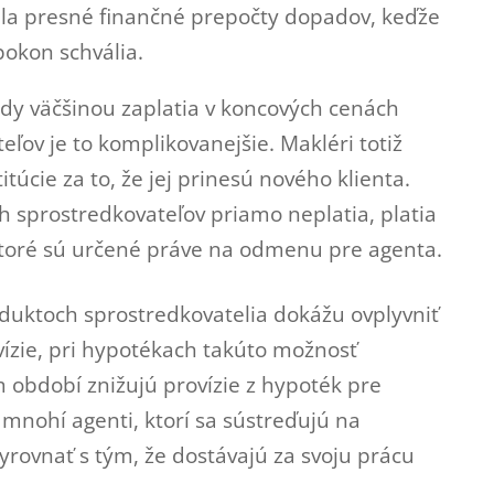
obila presné finančné prepočty dopadov, keďže
pokon schvália.
y väčšinou zaplatia v koncových cenách
eľov je to komplikovanejšie. Makléri totiž
itúcie za to, že jej prinesú nového klienta.
ch sprostredkovateľov priamo neplatia, platia
, ktoré sú určené práve na odmenu pre agenta.
oduktoch sprostredkovatelia dokážu ovplyvniť
ovízie, pri hypotékach takúto možnosť
období znižujú provízie z hypoték pre
 mnohí agenti, ktorí sa sústreďujú na
rovnať s tým, že dostávajú za svoju prácu