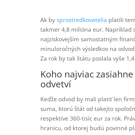
Ak by
sprostredkovatelia
platili te
takmer 4,8 milióna eur. Napríklad 
najziskovejším samostatným finan
minuloročných výsledkov na odvode 
Za rok by tak štátu poslala vyše 1,4
Koho najviac zasiahne
odvetví
Keďže odvod by mali platiť len fir
suma, ktorú štát od takejto spoločn
respektíve 360-tisíc eur za rok. Pr
hranicu, od ktorej budú povinné pl