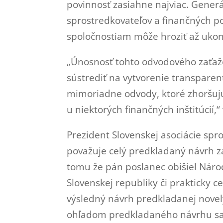
povinnosť zasiahne najviac. Gener
sprostredkovateľov a finančných p
spoločnostiam môže hroziť až ukon
„Únosnosť tohto odvodového zaťaže
sústrediť na vytvorenie transpare
mimoriadne odvody, ktoré zhoršujú
u niektorých finančných inštitúcií,“
Prezident Slovenskej asociácie spro
považuje celý predkladaný návrh 
tomu že pán poslanec obišiel Národ
Slovenskej republiky či prakticky 
výsledný návrh predkladanej novely
ohľadom predkladaného návrhu sa 