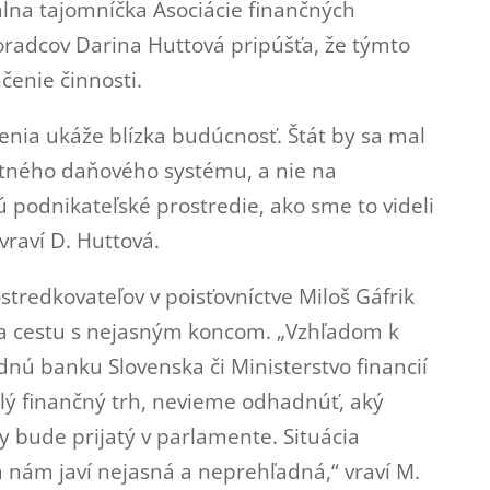
álna tajomníčka Asociácie finančných
oradcov Darina Huttová pripúšťa, že týmto
čenie činnosti.
nia ukáže blízka budúcnosť. Štát by sa mal
ntného daňového systému, a nie na
 podnikateľské prostredie, ako sme to videli
 vraví D. Huttová.
stredkovateľov v poisťovníctve Miloš Gáfrik
za cestu s nejasným koncom. „Vzhľadom k
nú banku Slovenska či Ministerstvo financií
celý finančný trh, nevieme odhadnúť, aký
 bude prijatý v parlamente. Situácia
nám javí nejasná a neprehľadná,“ vraví M.