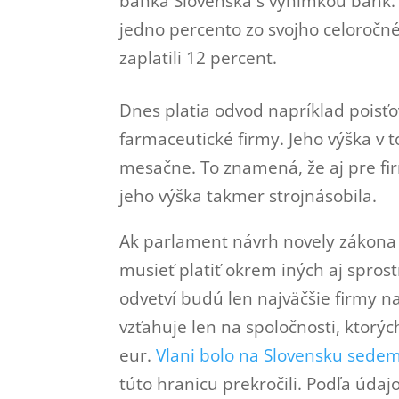
banka Slovenska s výnimkou bánk. 
jedno percento zo svojho celoročn
zaplatili 12 percent.
Dnes platia odvod napríklad poisťo
farmaceutické firmy. Jeho výška v
mesačne. To znamená, že aj pre fir
jeho výška takmer strojnásobila.
Ak parlament návrh novely zákona 
musieť platiť okrem iných aj sprost
odvetví budú len najväčšie firmy na
vzťahuje len na spoločnosti, ktorý
eur.
Vlani bolo na Slovensku sede
túto hranicu prekročili. Podľa úd