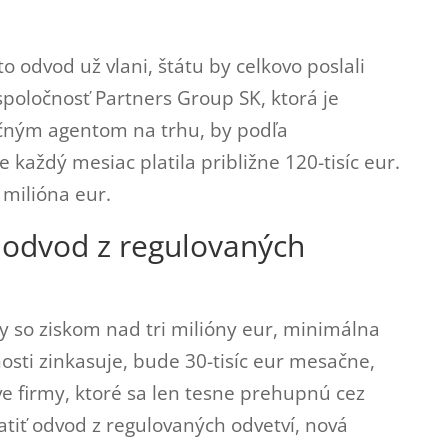
nto odvod už vlani, štátu by celkovo poslali
spoločnosť Partners Group SK, ktorá je
čným agentom na trhu, by podľa
každý mesiac platila približne 120-tisíc eur.
 milióna eur.
 odvod z regulovaných
my so ziskom nad tri milióny eur, minimálna
osti zinkasuje, bude 30-tisíc eur mesačne,
áve firmy, ktoré sa len tesne prehupnú cez
atiť odvod z regulovaných odvetví, nová