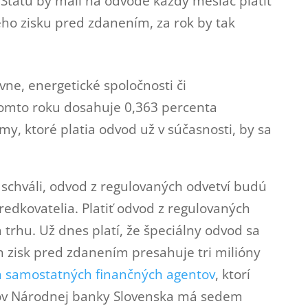
Štátu by mali na odvode každý mesiac platiť
ého zisku pred zdanením, za rok by tak
vne, energetické spoločnosti či
 tomto roku dosahuje 0,363 percenta
my, ktoré platia odvod už v súčasnosti, by sa
schváli, odvod z regulovaných odvetví budú
redkovatelia. Platiť odvod z regulovaných
 trhu. Už dnes platí, že špeciálny odvod sa
ch zisk pred zdanením presahuje tri milióny
m samostatných finančných agentov
, ktorí
ajov Národnej banky Slovenska má sedem