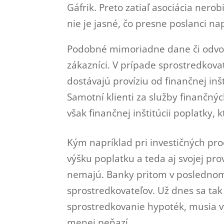
Gáfrik. Preto zatiaľ asociácia ner
nie je jasné, čo presne poslanci na
Podobné mimoriadne dane či odvod
zákazníci. V prípade sprostredkovat
dostávajú províziu od finančnej inšt
Samotní klienti za služby finančný
však finančnej inštitúcii poplatky
Kým napríklad pri investičných pr
výšku poplatku a teda aj svojej pr
nemajú. Banky pritom v poslednom 
sprostredkovateľov. Už dnes sa tak
sprostredkovanie hypoték, musia vy
menej peňazí.