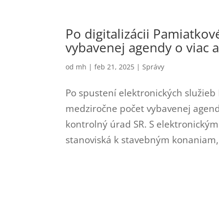
Po digitalizácii Pamiatko
vybavenej agendy o viac a
od
mh
|
feb 21, 2025
|
Správy
Po spustení elektronických služie
medziročne počet vybavenej agendy 
kontrolný úrad SR. S elektronick
stanoviská k stavebným konaniam, a