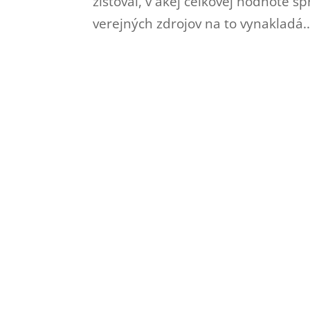
zisťoval, v akej celkovej hodnote s
verejných zdrojov na to vynakladá..