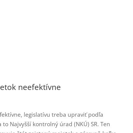
jetok neefektívne
ektívne, legislatívu treba upraviť podľa
 to Najvyšší kontrolný úrad (NKÚ) SR. Ten