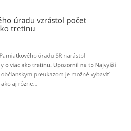
vého úradu vzrástol počet
ko tretinu
b Pamiatkového úradu SR narástol
o viac ako tretinu. Upozornil na to Najvyšší
ým občianskym preukazom je možné vybaviť
ko aj rôzne...