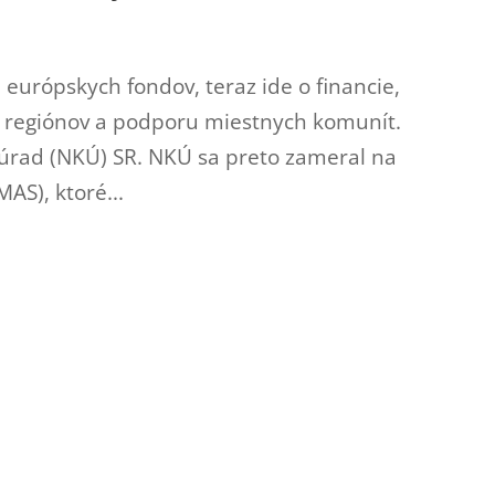
európskych fondov, teraz ide o financie,
j regiónov a podporu miestnych komunít.
 úrad (NKÚ) SR. NKÚ sa preto zameral na
AS), ktoré...