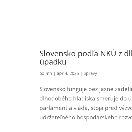
Slovensko podľa NKÚ z d
úpadku
od
mh
|
apr 4, 2025
|
Správy
Slovensko funguje bez jasne zadefi
dlhodobého hľadiska smeruje do úp
parlament a vláda, stoja pred výzv
udržateľného hospodárskeho rozvoja