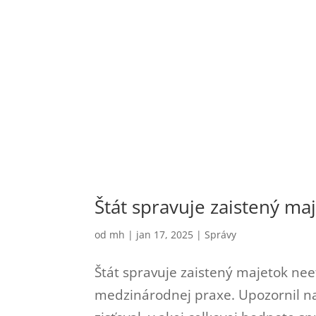
Štát spravuje zaistený ma
od
mh
|
jan 17, 2025
|
Správy
Štát spravuje zaistený majetok neef
medzinárodnej praxe. Upozornil na