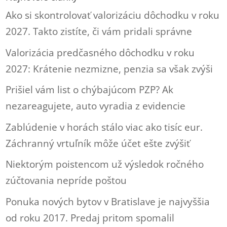
Ako si skontrolovať valorizáciu dôchodku v roku
2027. Takto zistíte, či vám pridali správne
Valorizácia predčasného dôchodku v roku
2027: Krátenie nezmizne, penzia sa však zvýši
Prišiel vám list o chýbajúcom PZP? Ak
nezareagujete, auto vyradia z evidencie
Zablúdenie v horách stálo viac ako tisíc eur.
Záchranný vrtuľník môže účet ešte zvýšiť
Niektorým poistencom už výsledok ročného
zúčtovania nepríde poštou
Ponuka nových bytov v Bratislave je najvyššia
od roku 2017. Predaj pritom spomalil