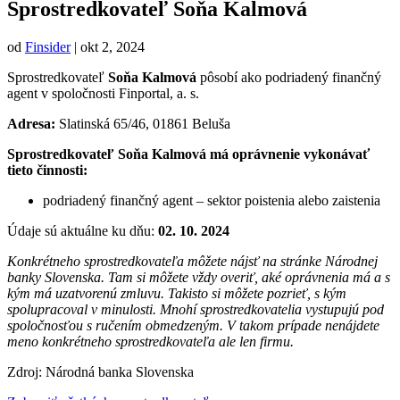
Sprostredkovateľ Soňa Kalmová
od
Finsider
|
okt 2, 2024
Sprostredkovateľ
Soňa Kalmová
pôsobí ako podriadený finančný
agent v spoločnosti Finportal, a. s.
Adresa:
Slatinská 65/46, 01861 Beluša
Sprostredkovateľ Soňa Kalmová má oprávnenie vykonávať
tieto činnosti:
podriadený finančný agent – sektor poistenia alebo zaistenia
Údaje sú aktuálne ku dňu:
02. 10. 2024
Konkrétneho sprostredkovateľa môžete nájsť na stránke Národnej
banky Slovenska. Tam si môžete vždy overiť, aké oprávnenia má a s
kým má uzatvorenú zmluvu. Takisto si môžete pozrieť, s kým
spolupracoval v minulosti. Mnohí sprostredkovatelia vystupujú pod
spoločnosťou s ručením obmedzeným. V takom prípade nenájdete
meno konkrétneho sprostredkovateľa ale len firmu.
Zdroj: Národná banka Slovenska