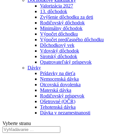
Dôchodkové kalkulačky
Valorizácia 2027
13. dôchodok
Zvýšenie dôchodku za deti
Rodičovský dôchodok
Minimálny dôchodok
Výpočet dôchodku
Výpočet predčasného dôchodku
Dôchodkový vek
Vdovský dôchodok
Sirotský dôchodok
Opatrovateľský príspevok
Dávky
Prídavky na dieťa
Nemocenská dávka
Otcovská dovolenka
Materská dávka
Rodičovský príspevok
Ošetrovné (OČR)
Tehotenská dávka
Dávka v nezamestnanosti
Vyberte stranu