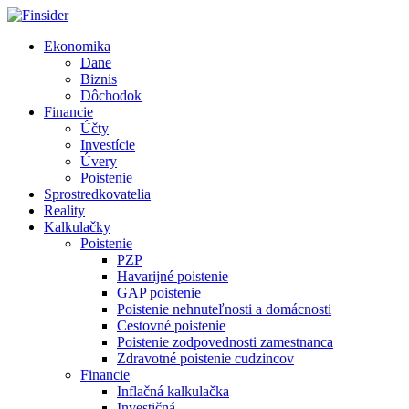
Ekonomika
Dane
Biznis
Dôchodok
Financie
Účty
Investície
Úvery
Poistenie
Sprostredkovatelia
Reality
Kalkulačky
Poistenie
PZP
Havarijné poistenie
GAP poistenie
Poistenie nehnuteľnosti a domácnosti
Cestovné poistenie
Poistenie zodpovednosti zamestnanca
Zdravotné poistenie cudzincov
Financie
Inflačná kalkulačka
Investičná