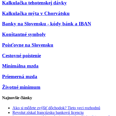
Kalkulačka tehotenskej dávky
Kalkulačka mýta v Chorvátsku
Banky na Slovensku - kódy bánk a IBAN
Konštantné symboly
Poisťovne na Slovensku
Cestovné poistenie
Minimálna mzda
Priemerná mzda
Životné minimum
Najnovšie články
Ako si môžete zvýšiť dôchodok? Tieto veci rozhodnú
Revolut získal francúzsku bankovú licenciu