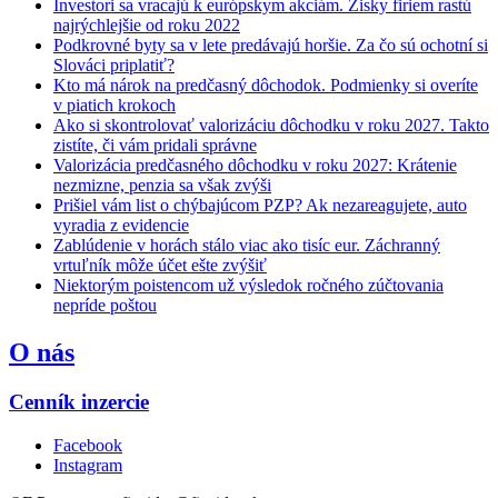
Investori sa vracajú k európskym akciám. Zisky firiem rastú
najrýchlejšie od roku 2022
Podkrovné byty sa v lete predávajú horšie. Za čo sú ochotní si
Slováci priplatiť?
Kto má nárok na predčasný dôchodok. Podmienky si overíte
v piatich krokoch
Ako si skontrolovať valorizáciu dôchodku v roku 2027. Takto
zistíte, či vám pridali správne
Valorizácia predčasného dôchodku v roku 2027: Krátenie
nezmizne, penzia sa však zvýši
Prišiel vám list o chýbajúcom PZP? Ak nezareagujete, auto
vyradia z evidencie
Zablúdenie v horách stálo viac ako tisíc eur. Záchranný
vrtuľník môže účet ešte zvýšiť
Niektorým poistencom už výsledok ročného zúčtovania
nepríde poštou
O nás
Cenník inzercie
Facebook
Instagram