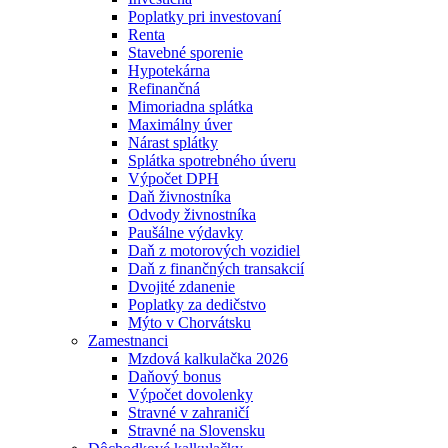
Poplatky pri investovaní
Renta
Stavebné sporenie
Hypotekárna
Refinančná
Mimoriadna splátka
Maximálny úver
Nárast splátky
Splátka spotrebného úveru
Výpočet DPH
Daň živnostníka
Odvody živnostníka
Paušálne výdavky
Daň z motorových vozidiel
Daň z finančných transakcií
Dvojité zdanenie
Poplatky za dedičstvo
Mýto v Chorvátsku
Zamestnanci
Mzdová kalkulačka 2026
Daňový bonus
Výpočet dovolenky
Stravné v zahraničí
Stravné na Slovensku