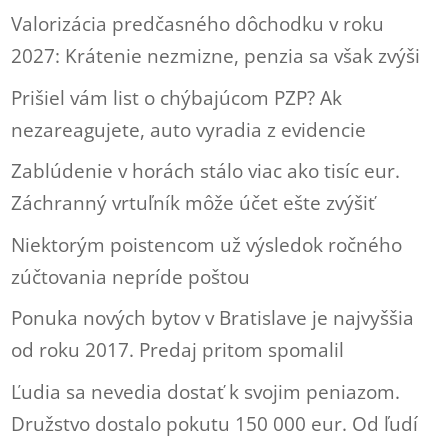
Valorizácia predčasného dôchodku v roku
2027: Krátenie nezmizne, penzia sa však zvýši
Prišiel vám list o chýbajúcom PZP? Ak
nezareagujete, auto vyradia z evidencie
Zablúdenie v horách stálo viac ako tisíc eur.
Záchranný vrtuľník môže účet ešte zvýšiť
Niektorým poistencom už výsledok ročného
zúčtovania nepríde poštou
Ponuka nových bytov v Bratislave je najvyššia
od roku 2017. Predaj pritom spomalil
Ľudia sa nevedia dostať k svojim peniazom.
Družstvo dostalo pokutu 150 000 eur. Od ľudí