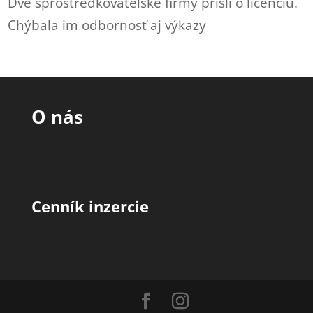
Dve sprostredkovateľské firmy prišli o licenciu.
Chýbala im odbornosť aj výkazy
O nás
Cenník inzercie