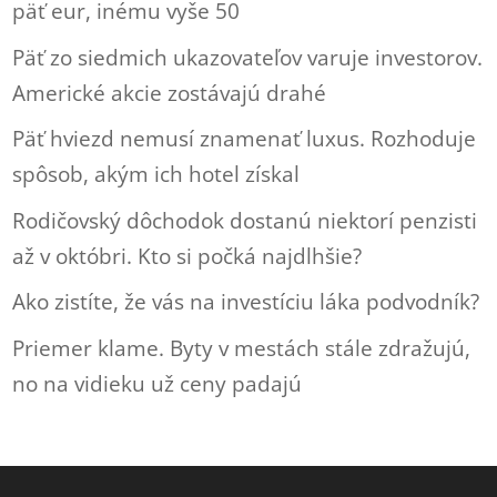
päť eur, inému vyše 50
Päť zo siedmich ukazovateľov varuje investorov.
Americké akcie zostávajú drahé
Päť hviezd nemusí znamenať luxus. Rozhoduje
spôsob, akým ich hotel získal
Rodičovský dôchodok dostanú niektorí penzisti
až v októbri. Kto si počká najdlhšie?
Ako zistíte, že vás na investíciu láka podvodník?
Priemer klame. Byty v mestách stále zdražujú,
no na vidieku už ceny padajú