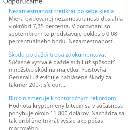
Odporúčame
Nezamestnanosť tretíkrát po sebe klesla
Miera evidovanej nezamestnanosti dosiahla
v októbri 7,35 percenta. V porovnaní so
septembrom to predstavuje pokles o 0,08
percentuálneho bodu. Nezamestnanosť…
Škodu po daždi treba zdokumentovať
Súčasné vytrvalé dažde stihli už spôsobiť
množstvo škôd na majetku. Poisťovňa
Generali už eviduje nahlásené škody za
takmer 200-tisíc eur.…
Bitcoin smeruje k tohtoročným rekordom
Hodnota kryptomeny bitcoin sa v súčasnosti
pohybuje okolo 11 800 dolárov. Nachádza sa
tak približne trikrát vyššie ako počas
marcového…