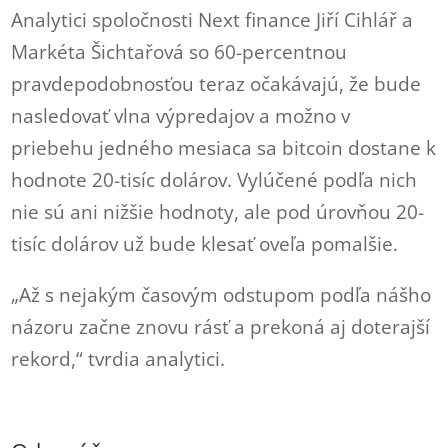
Analytici spoločnosti Next finance Jiří Cihlář a
Markéta Šichtařová so 60-percentnou
pravdepodobnosťou teraz očakávajú, že bude
nasledovať vlna výpredajov a možno v
priebehu jedného mesiaca sa bitcoin dostane k
hodnote 20-tisíc dolárov. Vylúčené podľa nich
nie sú ani nižšie hodnoty, ale pod úrovňou 20-
tisíc dolárov už bude klesať oveľa pomalšie.
„Až s nejakým časovým odstupom podľa nášho
názoru začne znovu rásť a prekoná aj doterajší
rekord,“ tvrdia analytici.