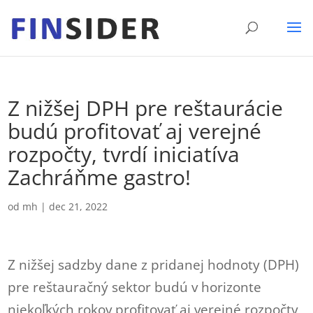
Z nižšej DPH pre reštaurácie
budú profitovať aj verejné
rozpočty, tvrdí iniciatíva
Zachráňme gastro!
od
mh
|
dec 21, 2022
Z nižšej sadzby dane z pridanej hodnoty (DPH)
pre reštauračný sektor budú v horizonte
niekoľkých rokov profitovať aj verejné rozpočty