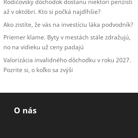
Rodičovský dôchodok dostanú niektorí penzisti
až v októbri. Kto si počká najdlhšie?
Ako zistíte, že vás na investíciu láka podvodník?
Priemer klame. Byty v mestách stále zdražujú,
no na vidieku už ceny padajú
Valorizácia invalidného dôchodku v roku 2027.
Pozrite si, o koľko sa zvýši
O nás