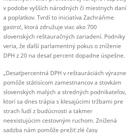
v podobe vyšších národných či miestnych daní
a poplatkov. Tvrdí to iniciatíva Zachráňme
gastro!, ktorá združuje viac ako 700
slovenských reštauračných zariadení. Podniky
veria, že ďalší parlamentný pokus o zníženie
DPH z 20 na desať percent dopadne úspešne.
„Desaťpercentná DPH v reštauráciách výrazne
pomôže státisícom zamestnancov a stovkám
slovenských malých a stredných podnikateľov,
ktorí sa dnes trápia s klesajúcimi tržbami pre
strach ľudí z budúcnosti a takmer
neexistujúcim cestovným ruchom. Znížená
sadzba nám pomôže prežiť zlé časy