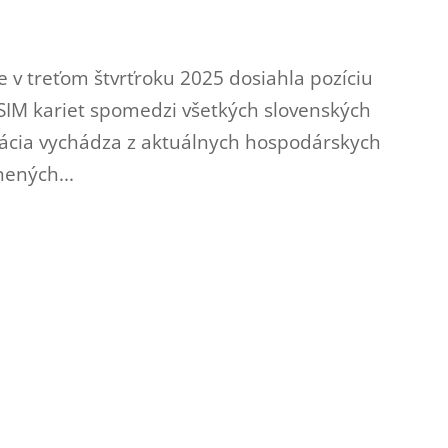
e v treťom štvrťroku 2025 dosiahla pozíciu
 SIM kariet spomedzi všetkých slovenských
mácia vychádza z aktuálnych hospodárskych
nených...