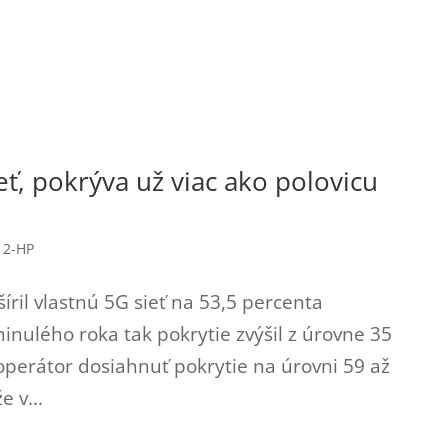
ieť, pokrýva už viac ako polovicu
,
2-HP
ril vlastnú 5G sieť na 53,5 percenta
inulého roka tak pokrytie zvýšil z úrovne 35
operátor dosiahnuť pokrytie na úrovni 59 až
e v...