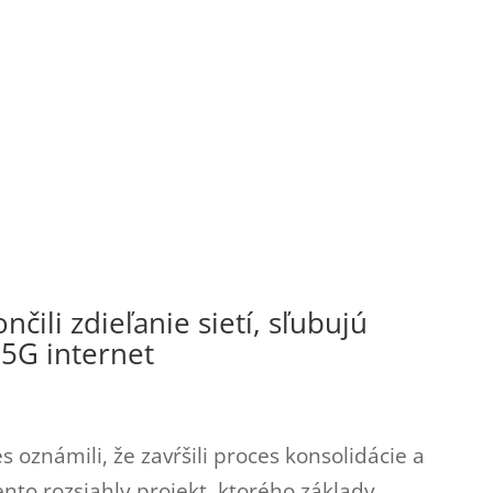
ili zdieľanie sietí, sľubujú
í 5G internet
 oznámili, že zavŕšili proces konsolidácie a
Tento rozsiahly projekt, ktorého základy