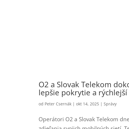
O2 a Slovak Telekom dokonč
lepšie pokrytie a rýchlejš
od
Peter Csernák
|
okt 14, 2025
|
Správy
Operátori O2 a Slovak Telekom dnes
zdieľania svojich mobilných sietí. 