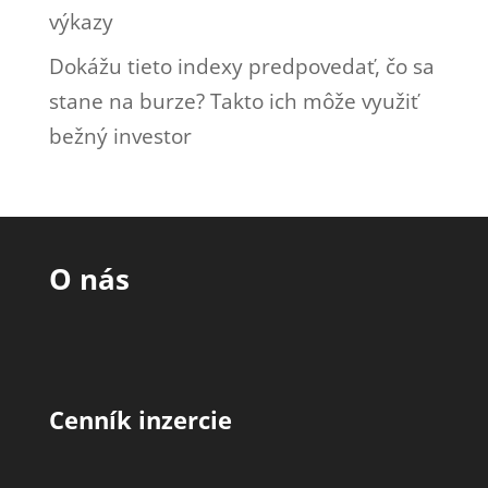
výkazy
Dokážu tieto indexy predpovedať, čo sa
stane na burze? Takto ich môže využiť
bežný investor
O nás
Cenník inzercie