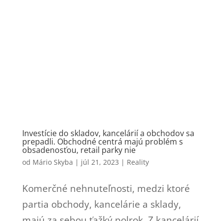
Investície do skladov, kancelárií a obchodov sa
prepadli. Obchodné centrá majú problém s
obsadenosťou, retail parky nie
od
Mário Skyba
|
júl 21, 2023
|
Reality
Komerčné nehnuteľnosti, medzi ktoré
partia obchody, kancelárie a sklady,
majú za sebou ťažký polrok. Z kancelárií