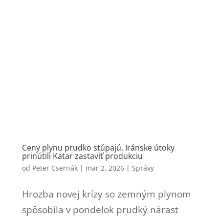
Ceny plynu prudko stúpajú. Iránske útoky
prinútili Katar zastaviť produkciu
od
Peter Csernák
|
mar 2, 2026
|
Správy
Hrozba novej krízy so zemným plynom
spôsobila v pondelok prudký nárast