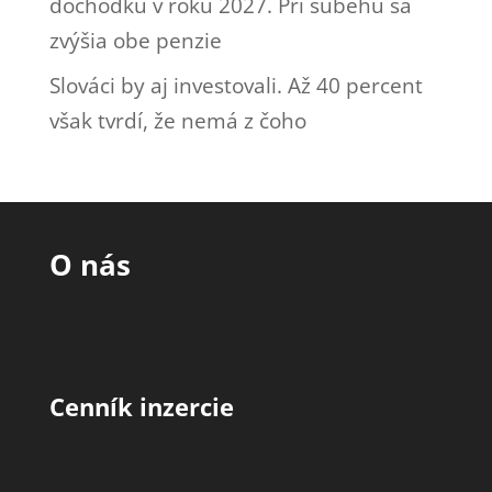
dôchodku v roku 2027. Pri súbehu sa
zvýšia obe penzie
Slováci by aj investovali. Až 40 percent
však tvrdí, že nemá z čoho
O nás
Cenník inzercie