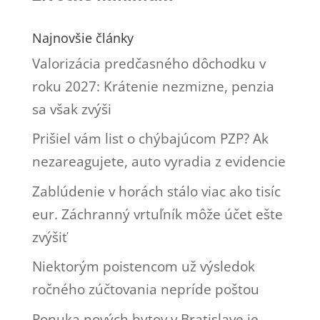
Najnovšie články
Valorizácia predčasného dôchodku v
roku 2027: Krátenie nezmizne, penzia
sa však zvýši
Prišiel vám list o chýbajúcom PZP? Ak
nezareagujete, auto vyradia z evidencie
Zablúdenie v horách stálo viac ako tisíc
eur. Záchranný vrtuľník môže účet ešte
zvýšiť
Niektorým poistencom už výsledok
ročného zúčtovania nepríde poštou
Ponuka nových bytov v Bratislave je