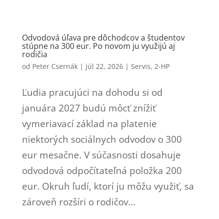
Odvodová úľava pre dôchodcov a študentov
stúpne na 300 eur. Po novom ju využijú aj
rodičia
od
Peter Csernák
|
júl 22, 2026
|
Servis
,
2-HP
Ľudia pracujúci na dohodu si od
januára 2027 budú môcť znížiť
vymeriavací základ na platenie
niektorých sociálnych odvodov o 300
eur mesačne. V súčasnosti dosahuje
odvodová odpočítateľná položka 200
eur. Okruh ľudí, ktorí ju môžu využiť, sa
zároveň rozšíri o rodičov...